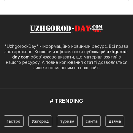
"Uzhgorod-Day" - інформаційно новинний ресурс. Всі права
застережено. Копіюючи інформацію з публікацій
uzhgorod-
day.com
обов'язково вказати, що матеріал взятий з
нашого ресурсу. А повне копіювання статті дозволяється
лише з посиланням на наш сайт.
# TRENDING
гастро
Ужгород
туризм
сайта
дзяма
істо