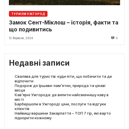
ТУРИЗМ УЖГОРОД
Замок Сент-Міклош – історія, факти та
що подивитись
12 Вересня, 2024
0
Недавні записи
Свалява для туристів: куди піти, що побачити та де
відпочити
Подорож до Іршави: пам’ятки, природа та цікаві
місця
Кав’ярні Ужгорода: де випити найсмачнішу каву в
місті
Барбершопи в Ужгороді: ціни, послуги та відгуки
клієнтів
Найвищі вершини Закарпаття – ТОП 7 гір, які варто
підкорити кожному