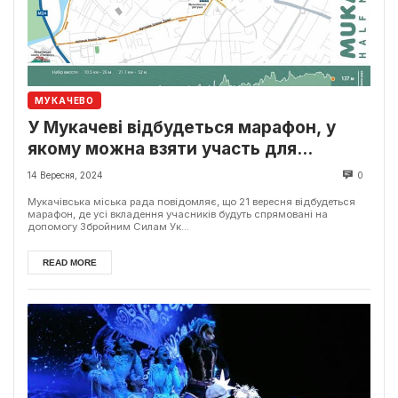
МУКАЧЕВО
У Мукачеві відбудеться марафон, у
якому можна взяти участь для
підтримки українських захисників
14 Вересня, 2024
0
Мукачівська міська рада повідомляє, що 21 вересня відбудеться
марафон, де усі вкладення учасників будуть спрямовані на
допомогу Збройним Силам Ук...
READ MORE