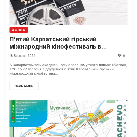
АФІША
П’ятий Карпатський гірський
міжнародний кінофестиваль в
Ужгороді
18 Вересня, 2024
0
В Закарпатському академічному обласному театрі ляльок «Бавка»,
з 20 по 22 вересня відбудеться п’ятий Карпатський гірський
міжнародний кінофестива...
READ MORE