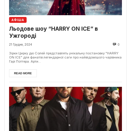
АФІША
Льодове шоу “HARRY ON ICE” в
Ужгороді
21 Грудня, 2024
0
Зірки Цирку дю Солей представлять унікальну постановку "HARRY
ON ICE" для фанатів легендарної саги про найвідомішого чарівника
Гарі Поттера. Арти...
READ MORE