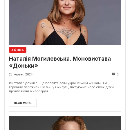
АФІША
Наталія Могилевська. Моновистава
«Доньки»
25 Червня, 2024
0
Вистава" дочки " - це посвята всім українським жінкам, які
героїчно пережили цю війну і живуть, піклуючись про своїх дітей,
проявляючи милосердя ...
READ MORE