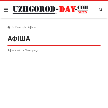
Skip
to
content
Категорія:
Афіша
АФІША
Афіша міста Ужгород