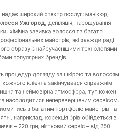
 надає широкий спектр послуг: манікюр,
олосся Ужгород,
депіляція, нарощування
ки, хімічна завивка волосся та багато
професіональних майстрів, які завжди раді
ного образу з найсучаснішими технологіями
ами популярних брендів.
ть процедур догляду за шкірою та волоссям
т кожного клієнта закінчувався справжнім
тишна та неймовірна атмосфера, тут кожен
та насолодитися неперевершеним сервісом.
айомитись з багатим портфоліо майстрів та
ятні, наприклад, корекція брів обійдеться в
ччя – 220 грн, нігтьовий сервіс – від 250