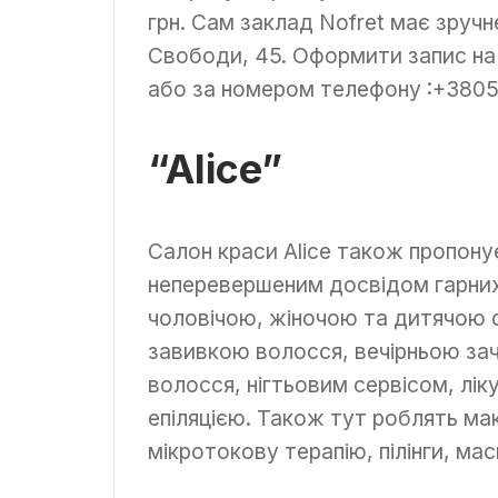
грн. Сам заклад Nofret має зруч
Свободи, 45. Оформити запис на 
або за номером телефону :+380
“Alice”
Салон краси Alice також пропону
неперевершеним досвідом гарних
чоловічою, жіночою та дитячою 
завивкою волосся, вечірньою за
волосся, нігтьовим сервісом, лі
епіляцією. Також тут роблять ма
мікротокову терапію, пілінги, мас