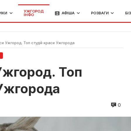
УЖГОРОД
ИКИ
АФІША
РОЗВАГИ
БІ
ІНФО
и Ужгород. Топ студій краси Ужгорода
О
Ужгород. Топ
 Ужгорода
0