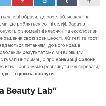
ться нові образи, де розслабляєшся і на
ми, де робляться сотні селфі. Зараз в
понують різноманітні класичні та ексклюзивні
кращення своєї зовнішності. Жителі та гості
 задаються питанням, до кого краще
доволеним результатом? Ми вирішили
дготували інформацію про
найкращі Салони
нс йти. Пропонуємо розглянути їхні переваги,
адів та
ціни на послуги
.
a Beauty Lab”