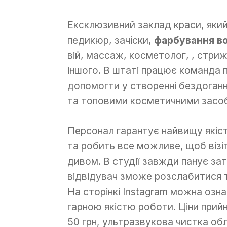
Ексклюзивний заклад краси, який
педикюр, зачіски,
фарбування в
вій, массаж, косметолог, , стриж
іншого. В штаті працює команда 
допомогти у створенні бездоган
та топовими косметичними засоб
Персонал гарантує найвищу якіс
та робить все можливе, щоб візі
дивом. В студії завжди панує за
відвідувач зможе розслабитися 
На сторінкі Instagram можна озн
гарною якістю роботи. Ціни прийн
50 грн, ультразвукова чистка обли