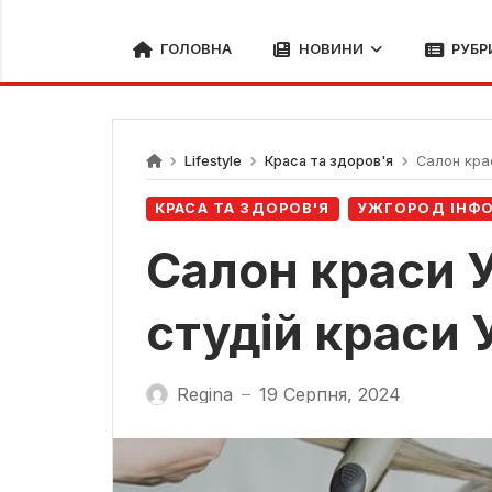
ГОЛОВНА
НОВИНИ
РУБР
Lifestyle
Краса та здоров'я
Салон крас
КРАСА ТА ЗДОРОВ'Я
УЖГОРОД ІНФ
Салон краси 
студій краси
Regina
19 Серпня, 2024
—