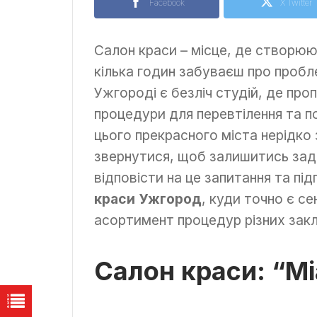
Facebook
X Twitter
Салон краси – місце, де створюю
кілька годин забуваєш про пробле
Ужгороді є безліч студій, де про
процедури для перевтілення та по
цього прекрасного міста нерідко
звернутися, щоб залишитись за
відповісти на це запитання та пі
краси Ужгород
, куди точно є се
асортимент процедур різних закл
Салон краси: “Mi