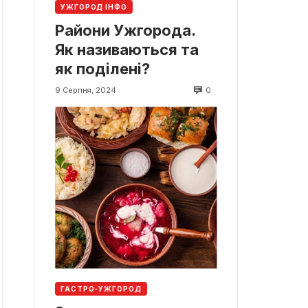
УЖГОРОД ІНФО
Райони Ужгорода.
Як називаються та
як поділені?
0
9 Серпня, 2024
ГАСТРО-УЖГОРОД