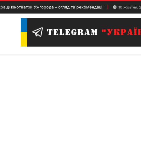
нотеатри Ужгорода – огляд та рекомендації
Го
10 Жовтня, 2025