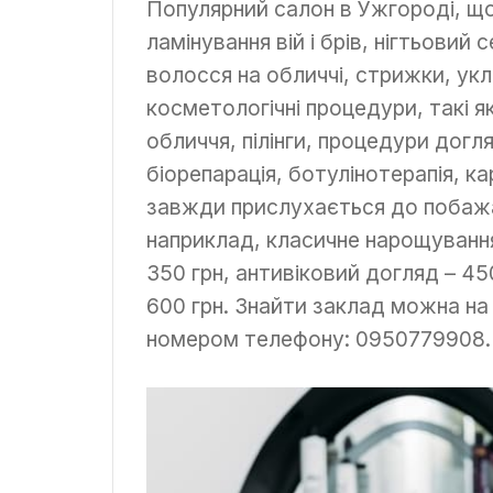
Популярний салон в Ужгороді, що
ламінування вій і брів, нігтьовий 
волосся на обличчі, стрижки, ук
косметологічні процедури, такі 
обличчя, пілінги, процедури догля
біорепарація, ботулінотерапія, к
завжди прислухається до побажань
наприклад, класичне нарощування 
350 грн, антивіковий догляд – 450
600 грн. Знайти заклад можна на 
номером телефону: 0950779908.