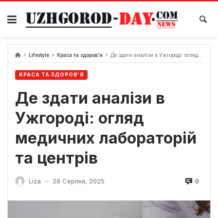
Skip
to
content
Lifestyle
Краса та здоров'я
Де здати аналізи в Ужгороді: огляд медичних лабораторій та центрів
КРАСА ТА ЗДОРОВ'Я
Де здати аналізи в
Ужгороді: огляд
медичних лабораторій
та центрів
0
Liza
28 Серпня, 2025
—