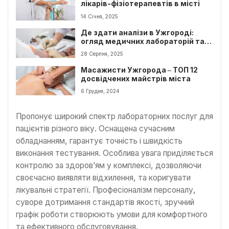
лікарів-фізіотерапевтів в місті
14 Січня, 2025
Де здати аналізи в Ужгороді:
огляд медичних лабораторій та
центрів
28 Серпня, 2025
Масажисти Ужгорода ‒ ТОП 12
досвідчених майстрів міста
6 Грудня, 2024
Пропонує широкий спектр лабораторних послуг для
пацієнтів різного віку. Оснащена сучасним
обладнанням, гарантує точність і швидкість
виконання тестування. Особлива увага приділяється
контролю за здоров’ям у комплексі, дозволяючи
своєчасно виявляти відхилення, та коригувати
лікувальні стратегії. Професіоналізм персоналу,
суворе дотримання стандартів якості, зручний
графік роботи створюють умови для комфортного
та ефективного обслуговування.