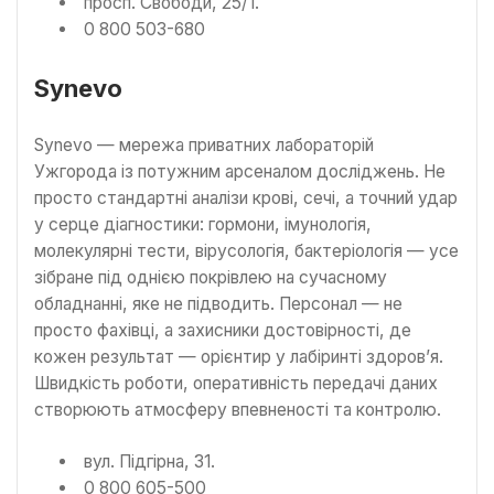
просп. Свободи, 25/1.
0 800 503-680
Synevo
Synevo — мережа приватних лабораторій
Ужгорода із потужним арсеналом досліджень. Не
просто стандартні аналізи крові, сечі, а точний удар
у серце діагностики: гормони, імунологія,
молекулярні тести, вірусологія, бактеріологія — усе
зібране під однією покрівлею на сучасному
обладнанні, яке не підводить. Персонал — не
просто фахівці, а захисники достовірності, де
кожен результат — орієнтир у лабіринті здоров’я.
Швидкість роботи, оперативність передачі даних
створюють атмосферу впевненості та контролю.
вул. Підгірна, 31.
0 800 605-500