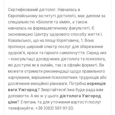
Сертифікований дієтолог. Навчалась в
Європейському інституті дієтології, має диплом за
спеціальністю «Біологія та хімія», а також
навчалась на фармацевтичному факультеті. Є
засновницею Центру здорового способу життя І.
Ковальської, що на площі Корятовича, 1. Вона
пропонує широкий спектр послуг для збереження
здоров’я, краси та гарного самопочуття. Серед них
– консультації досвідчених дієтолога та психолога,
які доступні як в онлайн, так і в офлайн форматі. Ви
можете отримати рекомендації щодо правильного
харчування, вирішення психологічних труднощів або
досягнення емоційної рівноваги. Потрібна
корекція
ваги Ужгород
? Звертайтеся! Інна буде рада вам
допомогти. А які ж у цього
дієтолога Ужгород
ціни
? З питань та для уточнення вартості послуг
телефонуйте: +38 (063) 561-91-20.