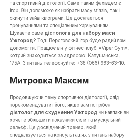
та спортивній дієтології. Саме таким фахівцем є
Ігор. Він допоможе як набрати масу м’язів, так і
скинути зайві кілограми. Це досягається
тренуваннями та спеціальним харчуванням.
Шукаєте саме
дієтолога для набору маси
Ужгород
? Тоді Пероговский Ігор буде радий вам
допомогти. Працює він у фітнес-клубі «Viper Gym»,
котрий знаходиться за адресою: Капушанська,
175А. З питань телефонуйте: +38 (066) 963-63-10.
Митровка Максим
Продовжуючи тему спортивної дієтології, слід
порекомендувати і його, якщо вам потрібен
дієтолог для схуднення Ужгород
чи навпаки ви
хочете збільшити показники сили та мускульний
рельєф. Це досвідчений тренер, який
спеціалізується на консультаціях з питань набору