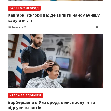
ГАСТРО-УЖГОРОД
Кав’ярні Ужгорода: де випити найсмачнішу
каву в місті
20 Травня, 2026
0
КРАСА ТА ЗДОРОВ'Я
Барбершопи в Ужгороді: ціни, послуги та
відгуки клієнтів