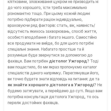
клітковини, зловживання цукром не призводить ні
до чого хорошого, їсти треба максимально
різноманітно тощо. При цьому кожній людині
потрібно підбирати раціон індивідуально,
враховуючи ряд факторів: стать, вік, наявність/
відсутність якихось захворювань, спосіб життя,
особисті вподобання і багато іншого. Самостійно
все продумати не вийде, бо для цього потрібні
спеціальні знання. Набагато простіше та й
розумніше буде звернутися за допомогою до
фахівця. Вам потрібен
дієтолог Ужгород
? Тоді
вам пощастило, бо ми якраз пропонуємо каталог
спеціалістів даного напрямку. Переглянувши його,
ви точно будете знати відповідь на питання: де та
як знайти хорошого дієтолога в Ужгороді
? Не
будемо затягувати, а перейдемо до суті. Якщо вам
потрібна консультація дієтолога Ужгород, то ось
перелік достойних фахівців.