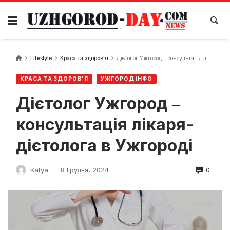
Skip
to
content
Lifestyle
Краса та здоров'я
Дієтолог Ужгород ‒ консультація лікаря-дієтолога в Ужгороді
КРАСА ТА ЗДОРОВ'Я
УЖГОРОД ІНФО
Дієтолог Ужгород ‒
консультація лікаря-
дієтолога в Ужгороді
0
Katya
8 Грудня, 2024
—