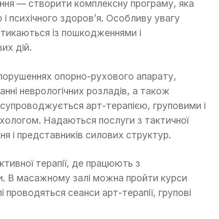
ання — створити комплексну програму, яка
 і психічного здоров’я. Особливу увагу
 стикаються із пошкодженнями і
их дій.
 порушеннях опорно-рухового апарату,
ванні неврологічних розладів, а також
я супроводжується арт-терапією, груповими і
ихологом. Надаються послуги з тактичної
ня і представників силових структур.
ктивної терапії, де працюють з
. В масажному залі можна пройти курси
 проводяться сеанси арт-терапії, групові