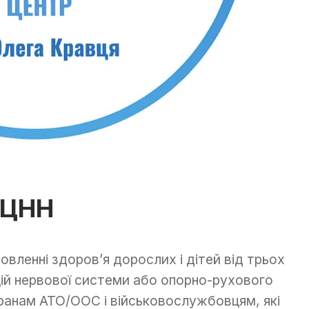
КЦНН
вленні здоров’я дорослих і дітей від трьох
цій нервової системи або опорно-рухового
ранам АТО/ООС і військовослужбовцям, які