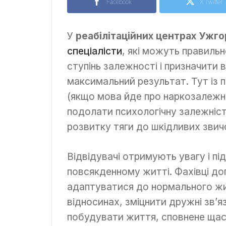
Facebook
X Twitter
У
реабілітаційних центрах Ужг
спеціалісти
, які можуть правиль
ступінь залежності і призначити 
максимальний результат. Тут із 
(якщо мова йде про наркозалежні
подолати психологічну залежніс
розвитку тяги до шкідливих звич
Відвідувачі отримують увагу і пі
повсякденному житті. Фахівці д
адаптуватися до нормального жи
відносинах, зміцнити дружні зв’я
побудувати життя, сповнене щас