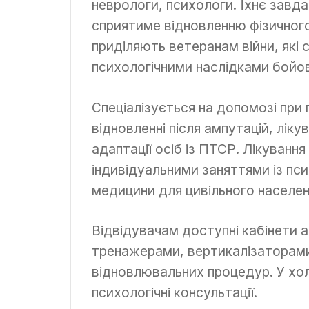
неврологи, психологи. Їхнє завд
сприятиме відновленню фізичного
приділяють ветеранам війни, які
психологічними наслідками бойов
Спеціалізується на допомозі при
відновленні після ампутацій, ліку
адаптації осіб із ПТСР. Лікуванн
індивідуальними заняттями із пс
медицини для цивільного населен
Відвідувачам доступні кабінети а
тренажерами, вертикалізаторами
відновлювальних процедур. У холі
психологічні консультації.