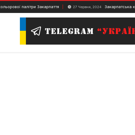
вої палітри Закарпаття
Закарпатська кухня: о
27 Червня, 2024