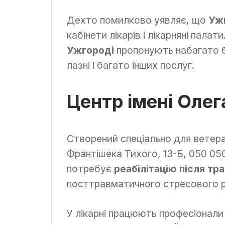
Дехто помилково уявляє, що
Ужг
кабінети лікарів і лікарняні палат
Ужгороді
пропонують набагато бі
лазні і багато інших послуг.
Центр імені Олег
Створений спеціально для ветеран
Франтішека Тихого, 13-Б, 050 05
потребує
реабілітацію після тр
посттравматичного стресового 
У лікарні працюють професіонали