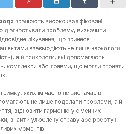
орода
працюють висококваліфіковані
но діагностувати проблему, визначити
відповідне лікування, що принесе
пацієнтами взаємодіють не лише наркологи
сть), а й психологи, які допомагають
ть, комплекси або травми, що могли сприяти
ок.
дтримку, яких їм часто не вистачає в
опомагають не лише подолати проблеми, а й
ття, відновити гармонію у сімейних
зки, знайти улюблену справу або роботу і
ливих моментів.