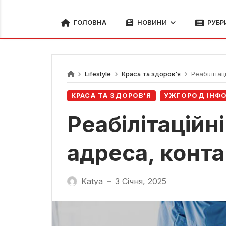
ГОЛОВНА
НОВИНИ
РУБР
Lifestyle
Краса та здоров'я
Реабілітаці
КРАСА ТА ЗДОРОВ'Я
УЖГОРОД ІНФ
Реабілітаційн
адреса, конта
Katya
3 Січня, 2025
—