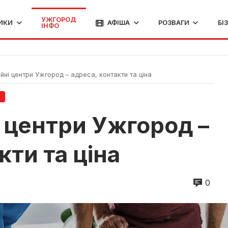
УЖГОРОД
ИКИ
АФІША
РОЗВАГИ
БІ
ІНФО
йні центри Ужгород – адреса, контакти та ціна
О
і центри Ужгород –
кти та ціна
0