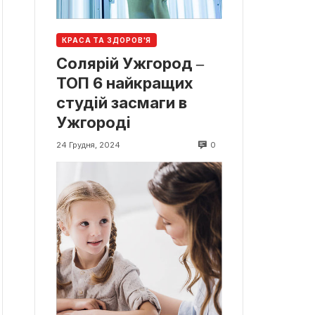
КРАСА ТА ЗДОРОВ'Я
Солярій Ужгород ‒
ТОП 6 найкращих
студій засмаги в
Ужгороді
0
24 Грудня, 2024