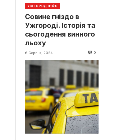
УЖГОРОД ІНФО
Совине гніздо в
Ужгороді. Історія та
сьогодення винного
льоху
0
6 Серпня, 2024