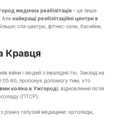
ород медична реабілітація
– це лише
и. Але
найкращі реабілітаційні центри в
льше: спа-центри, фітнес-зали, басейни,
а Кравця
ів війни і людей з інвалідністю. Заклад на
0 05 60, пропонує допомогу тим, хто
авми коліна в Ужгороді
, відновлення після
розладу (ПТСР).
 з різних галузей медицини: ортопеди,