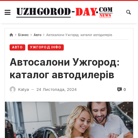
Skip
to
content
Бізнес
Авто
Автосалони Ужгород: каталог автодилерів
АВТО
УЖГОРОД ІНФО
Автосалони Ужгород:
каталог автодилерів
0
Katya
24 Листопада, 2024
—