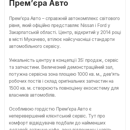
Прем’єра Авто
Прем’єра Авто – справжній автокомплекс світового
рівня, який офіційно представляє Nissan і Ford у
Закарпатській області. Центр, відкритий у 2014 році
в місті Мукачево, втілює найсучасніші стандарти
автомобільного сервісу.
Унікальність центру в концепції 3S: продаж, сервіс
та запчастини. Величезний демонстраційний зал,
потужна сервісна зона площею 1000 кв. м., дев’ять
робочих постів і склад оригінальних запчастин на
1500 кв. м. створюють повноцінну екосистему для
власників автомобілів.
Особливою гордістю Прем’єра Авто є
неперевершений клієнтський сервіс. Тут про
комфорт відвідувачів подбали до найменших
деталей: затишне кафе, зона відпочинку і навіть