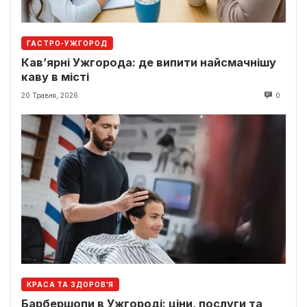
ГАСТРО-УЖГОРОД
Кав’ярні Ужгорода: де випити найсмачнішу
каву в місті
20 Травня, 2026
0
КРАСА ТА ЗДОРОВ'Я
Барбершопи в Ужгороді: ціни, послуги та