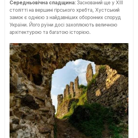
Середньовічна спадщина
: Заснований ще у XIII
столітті на вершині гірського хребта, Хустський
замок є однією з найдавніших оборонних споруд
України. Його руїни досі захоплюють величною
архітектурою та багатою історією.