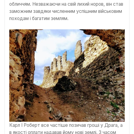
обличчям. Незважаючи на свій лихий норов, він став
заможним завдяки численним успішним військовим
походам і багатим землям.
Карл I Роберт все частіше позичав гроші у Драга, а
в якості оплати надавав йому нові землі. З часом