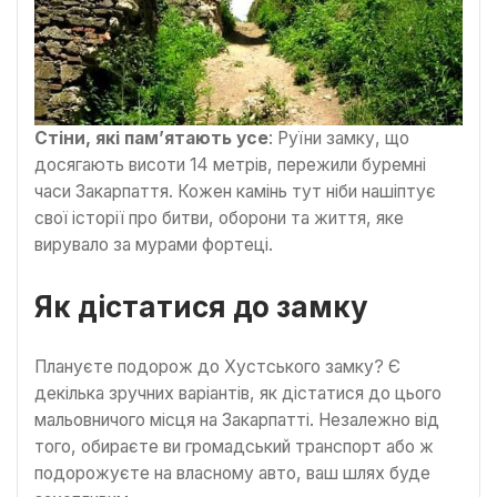
Стіни, які пам’ятають усе
: Руїни замку, що
досягають висоти 14 метрів, пережили буремні
часи Закарпаття. Кожен камінь тут ніби нашіптує
свої історії про битви, оборони та життя, яке
вирувало за мурами фортеці.
Як дістатися до замку
Плануєте подорож до Хустського замку? Є
декілька зручних варіантів, як дістатися до цього
мальовничого місця на Закарпатті. Незалежно від
того, обираєте ви громадський транспорт або ж
подорожуєте на власному авто, ваш шлях буде