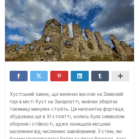
Хустський замок, що велично височіє на Замковій
горі в місті Хуст на Закарпатті, мовчки зберігає
таємниці минулих століть. Ця непохитна фортеця,
збудована ще в XI столітті, колись була символом
оборони і стійкості, адже захищала місцеве
населення від численних завойовників. Її стіни, які
бачили кровопролитні битви та пишні бенкети, досі