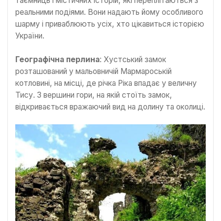
таємниць і містичних історій, які переплітаються з
реальними подіями. Вони надають йому особливого
шарму і приваблюють усіх, хто цікавиться історією
України.
Географічна перлина
: Хустський замок
розташований у мальовничій Мармароській
котловині, на місці, де річка Ріка впадає у величну
Тису. З вершини гори, на якій стоїть замок,
відкривається вражаючий вид на долину та околиці.