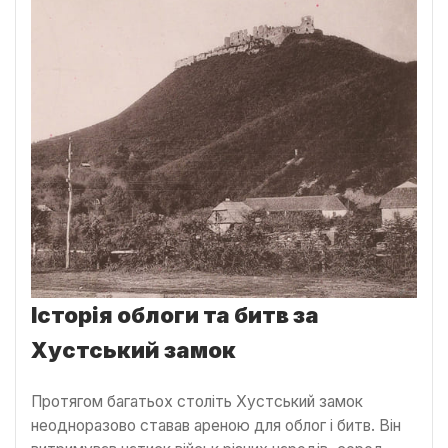
Історія облоги та битв за
Хустський замок
Протягом багатьох століть Хустський замок
неодноразово ставав ареною для облог і битв. Він