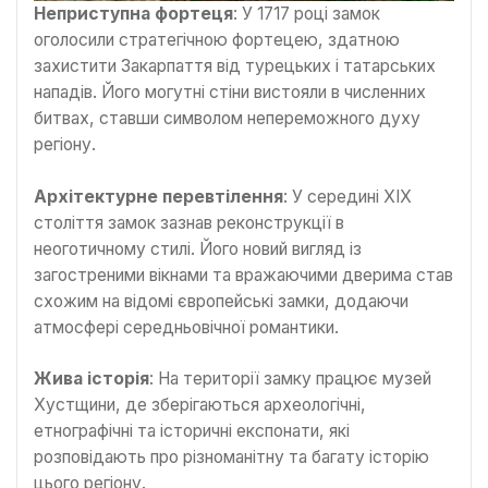
Неприступна фортеця
: У 1717 році замок
оголосили стратегічною фортецею, здатною
захистити Закарпаття від турецьких і татарських
нападів. Його могутні стіни вистояли в численних
битвах, ставши символом непереможного духу
регіону.
Архітектурне перевтілення
: У середині XIX
століття замок зазнав реконструкції в
неоготичному стилі. Його новий вигляд із
загостреними вікнами та вражаючими дверима став
схожим на відомі європейські замки, додаючи
атмосфері середньовічної романтики.
Жива історія
: На території замку працює музей
Хустщини, де зберігаються археологічні,
етнографічні та історичні експонати, які
розповідають про різноманітну та багату історію
цього регіону.