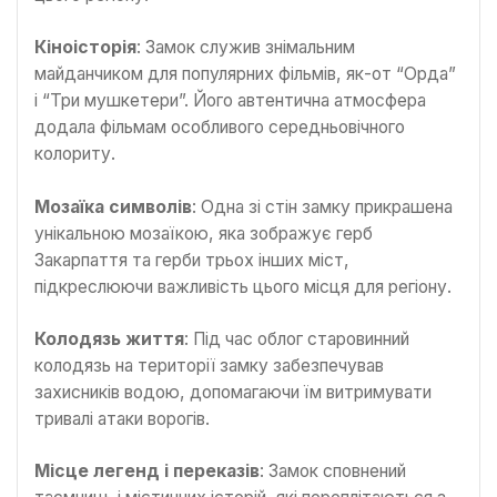
Кіноісторія
: Замок служив знімальним
майданчиком для популярних фільмів, як-от “Орда”
і “Три мушкетери”. Його автентична атмосфера
додала фільмам особливого середньовічного
колориту.
Мозаїка символів
: Одна зі стін замку прикрашена
унікальною мозаїкою, яка зображує герб
Закарпаття та герби трьох інших міст,
підкреслюючи важливість цього місця для регіону.
Колодязь життя
: Під час облог старовинний
колодязь на території замку забезпечував
захисників водою, допомагаючи їм витримувати
тривалі атаки ворогів.
Місце легенд і переказів
: Замок сповнений