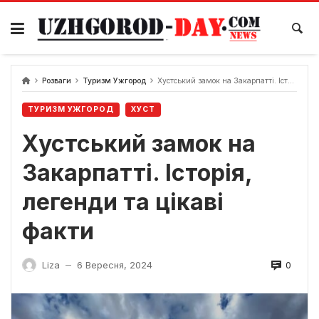
Skip
to
content
Розваги
Туризм Ужгород
Хустський замок на Закарпатті. Історія, легенди та цікаві факти
ТУРИЗМ УЖГОРОД
ХУСТ
Хустський замок на
Закарпатті. Історія,
легенди та цікаві
факти
0
Liza
6 Вересня, 2024
—