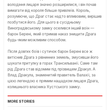
володіння лицаря значно розширилися, і він почав
вимагати від короля більше привілеїв. Король,
розуміючи, що Драг стає надто впливовим, вирішив
позбутися його. Для цього в сусідньому
Виноградівському замку оселився інший воїн —
барон Берені, який отримав наказ знищити Драга
будь-яким можливим способом.
Після довгих боїв і сутичок барон Берені все ж
витіснив Драга з рівнинних земель, змусивши його
шукати притулку в горах Трансильванії. Саме там
рід Драга став відомим під прізвищем Дракул. А
Влад Дракула, знаменитий правитель Валахії, за
цією легендою є прямим нащадком лицаря Драга,
колишнього власника Хустського замку.
MORE STORIES