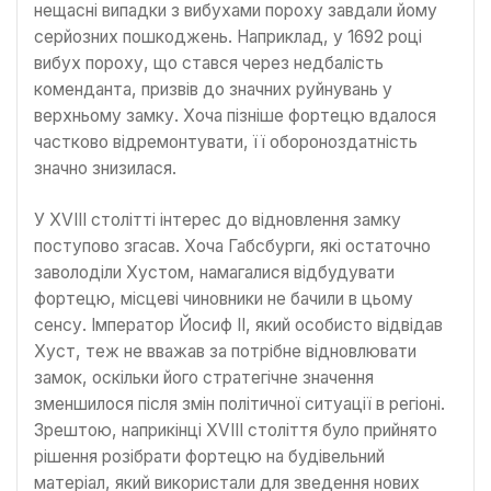
нещасні випадки з вибухами пороху завдали йому
серйозних пошкоджень. Наприклад, у 1692 році
вибух пороху, що стався через недбалість
коменданта, призвів до значних руйнувань у
верхньому замку. Хоча пізніше фортецю вдалося
частково відремонтувати, її обороноздатність
значно знизилася.
У XVIII столітті інтерес до відновлення замку
поступово згасав. Хоча Габсбурги, які остаточно
заволоділи Хустом, намагалися відбудувати
фортецю, місцеві чиновники не бачили в цьому
сенсу. Імператор Йосиф ІІ, який особисто відвідав
Хуст, теж не вважав за потрібне відновлювати
замок, оскільки його стратегічне значення
зменшилося після змін політичної ситуації в регіоні.
Зрештою, наприкінці XVIII століття було прийнято
рішення розібрати фортецю на будівельний
матеріал, який використали для зведення нових