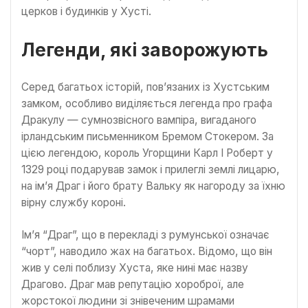
церков і будинків у Хусті.
Легенди, які заворожують
Серед багатьох історій, пов’язаних із Хустським
замком, особливо виділяється легенда про графа
Дракулу — сумнозвісного вампіра, вигаданого
ірландським письменником Бремом Стокером. За
цією легендою, король Угорщини Карл I Роберт у
1329 році подарував замок і прилеглі землі лицарю,
на ім’я Драг і його брату Вальку як нагороду за їхню
вірну службу короні.
Ім’я “Драг”, що в перекладі з румунської означає
“чорт”, наводило жах на багатьох. Відомо, що він
жив у селі поблизу Хуста, яке нині має назву
Драгово. Драг мав репутацію хороброї, але
жорстокої людини зі знівеченим шрамами