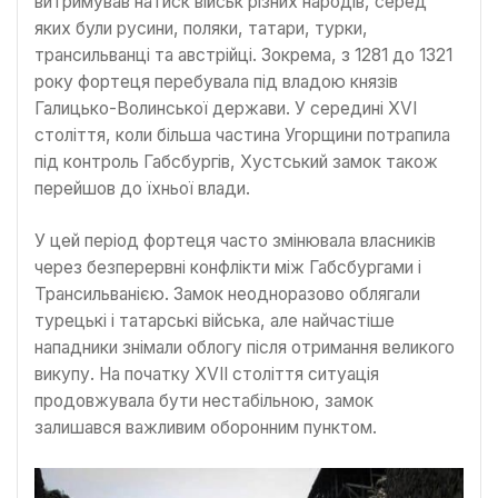
витримував натиск військ різних народів, серед
яких були русини, поляки, татари, турки,
трансильванці та австрійці. Зокрема, з 1281 до 1321
року фортеця перебувала під владою князів
Галицько-Волинської держави. У середині XVI
століття, коли більша частина Угорщини потрапила
під контроль Габсбургів, Хустський замок також
перейшов до їхньої влади.
У цей період фортеця часто змінювала власників
через безперервні конфлікти між Габсбургами і
Трансильванією. Замок неодноразово облягали
турецькі і татарські війська, але найчастіше
нападники знімали облогу після отримання великого
викупу. На початку XVII століття ситуація
продовжувала бути нестабільною, замок
залишався важливим оборонним пунктом.