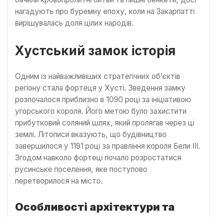
нагадують про буремну епоху, коли на Закарпатті
вирішувалась доля цілих народів.
Хустський замок історія
Одним із найважливіших стратегічних об’єктів
регіону стала фортеця у Хусті. Зведення замку
розпочалося приблизно в 1090 році за ініціативою
угорського короля. Його метою було захистити
прибутковий соляний шлях, який пролягав через ці
землі. Літописи вказують, що будівництво
завершилося у 1191 році за правління короля Бели ІІІ.
Згодом навколо фортеці почало розростатися
русинське поселення, яке поступово
перетворилося на місто.
Особливості архітектури та