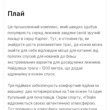
Плай
Це гірськолижний комплекс, який швидко здобув
популярність серед лижників завдяки своїй зручній
локації в серці Карпат. Тут, в оточенні гір, ви
знайдете шість різноманітних трас, де кожен може
знайти для себе відповідне місце для катання: від
пологих спусків для новачків до більш
екстремальних варіантів для досвідчених лижників.
Найдовша траса – 1200 метра, що додає
адреналіну в кожен спуск.
Три підіймачі забезпечують комфортний підйом на
вершину: два чотирикрісельні на 1 км кожен та один
бугельний для початківців. Окрім спорту, «Плай»
відрізняється своєю автентичною атмосферою.
Тут поринаєш в атмосферу української культури.