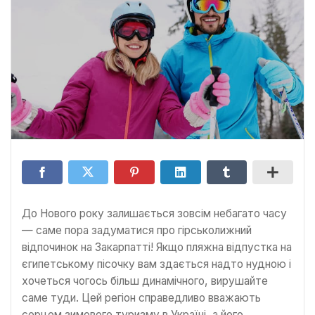
До Нового року залишається зовсім небагато часу
— саме пора задуматися про гірськолижний
відпочинок на Закарпатті! Якщо пляжна відпустка на
єгипетському пісочку вам здається надто нудною і
хочеться чогось більш динамічного, вирушайте
саме туди. Цей регіон справедливо вважають
серцем зимового туризму в Україні, а його