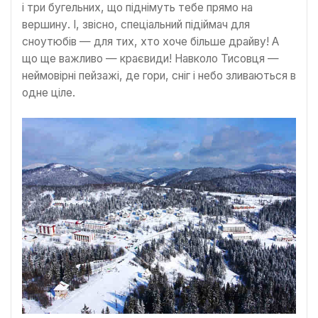
і три бугельних, що піднімуть тебе прямо на
вершину. І, звісно, спеціальний підіймач для
сноутюбів — для тих, хто хоче більше драйву! А
що ще важливо — краєвиди! Навколо Тисовця —
неймовірні пейзажі, де гори, сніг і небо зливаються в
одне ціле.