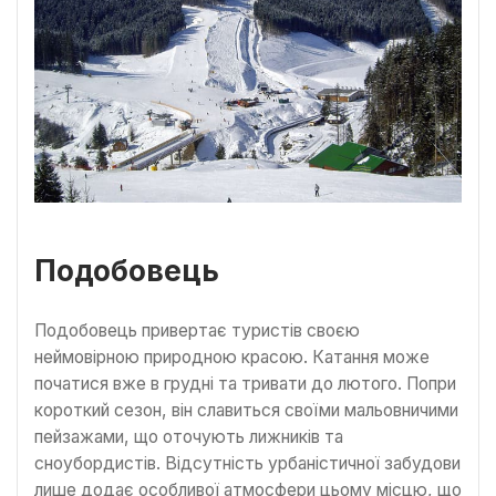
Подобовець
Подобовець привертає туристів своєю
неймовірною природною красою. Катання може
початися вже в грудні та тривати до лютого. Попри
короткий сезон, він славиться своїми мальовничими
пейзажами, що оточують лижників та
сноубордистів. Відсутність урбаністичної забудови
лише додає особливої атмосфери цьому місцю, що