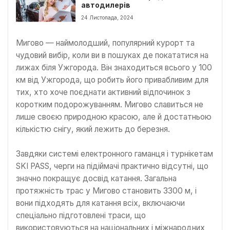
автодилерів
24 Листопада, 2024
Мигово — наймолодший, популярний курорт та
чудовий вибір, коли ви в пошуках де покататися на
лижах біля Ужгорода. Він знаходиться всього у 100
км від Ужгорода, що робить його привабливим для
тих, хто хоче поєднати активний відпочинок з
коротким подорожуванням. Мигово славиться не
лише своєю природною красою, але й достатньою
кількістю снігу, який лежить до березня.
Завдяки системі електронного гаманця і турнікетам
SKI PASS, черги на підіймачі практично відсутні, що
значно покращує досвід катання. Загальна
протяжність трас у Мигово становить 3300 м, і
вони підходять для катання всіх, включаючи
спеціально підготовлені траси, що
використовуються на національних і міжнародних