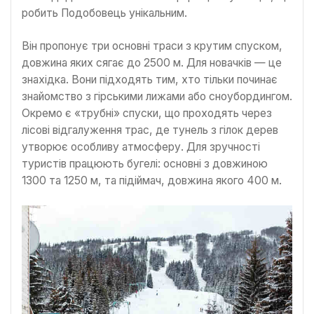
робить Подобовець унікальним.
Він пропонує три основні траси з крутим спуском,
довжина яких сягає до 2500 м. Для новачків — це
знахідка. Вони підходять тим, хто тільки починає
знайомство з гірськими лижами або сноубордингом.
Окремо є «трубні» спуски, що проходять через
лісові відгалуження трас, де тунель з гілок дерев
утворює особливу атмосферу. Для зручності
туристів працюють бугелі: основні з довжиною
1300 та 1250 м, та підіймач, довжина якого 400 м.