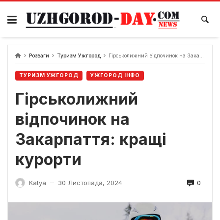
Skip
to
content
Розваги
Туризм Ужгород
Гірськолижний відпочинок на Закарпаття: кращі курорти
ТУРИЗМ УЖГОРОД
УЖГОРОД ІНФО
Гірськолижний
відпочинок на
Закарпаття: кращі
курорти
0
Katya
30 Листопада, 2024
—