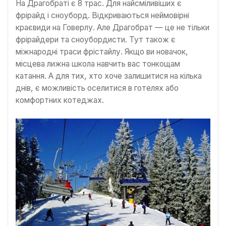
На Драгобраті є 8 трас. Для найсміливіших є
фрірайд і сноуборд. Відкриваються неймовірні
краєвиди на Говерлу. Але Драгобрат — це не тільки
фрірайдери та сноубордисти. Тут також є
міжнародні траси фрістайлу. Якщо ви новачок,
місцева лижна школа навчить вас тонкощам
катання. А для тих, хто хоче залишитися на кілька
днів, є можливість оселитися в готелях або
комфортних котеджах.