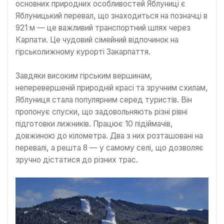
основних природних особливостей Яблуниці є
Яблуницький перевал, що знаходиться на позначці в
921 м — це важливий транспортний шлях через
Карпати. Це чудовий сімейний відпочинок на
гірськолижному курорті Закарпаття.
Завдяки високим гірським вершинам,
неперевершеній природній красі та зручним схилам,
Яблуниця стала популярним серед туристів. Він
пропонує спуски, що задовольняють різні рівні
підготовки лижників. Працює 10 підіймачів,
довжиною до кілометра. Два з них розташовані на
перевалі, а решта 8 — у самому селі, що дозволяє
зручно дістатися до різних трас.