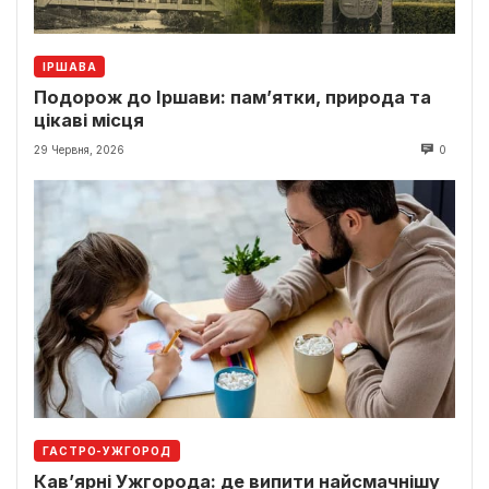
ІРШАВА
Подорож до Іршави: пам’ятки, природа та
цікаві місця
29 Червня, 2026
0
ГАСТРО-УЖГОРОД
Кав’ярні Ужгорода: де випити найсмачнішу