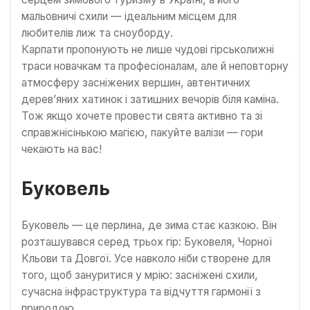
мальовничі схили — ідеальним місцем для
любителів лиж та сноуборду.
Карпати пропонують не лише чудові гірськолижні
траси новачкам та професіоналам, але й неповторну
атмосферу засніжених вершин, автентичних
дерев’яних хатинок і затишних вечорів біля каміна.
Тож якщо хочете провести свята активно та зі
справжнісінькою магією, пакуйте валізи — гори
чекають на вас!
Буковель
Буковель — це перлина, де зима стає казкою. Він
розташувався серед трьох гір: Буковеля, Чорної
Кльови та Довгої. Усе навколо ніби створене для
того, щоб зануритися у мрію: засніжені схили,
сучасна інфраструктура та відчуття гармонії з
природою.