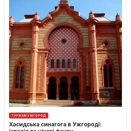
ТУРИЗМ УЖГОРОД
Хасидська синагога в Ужгороді: