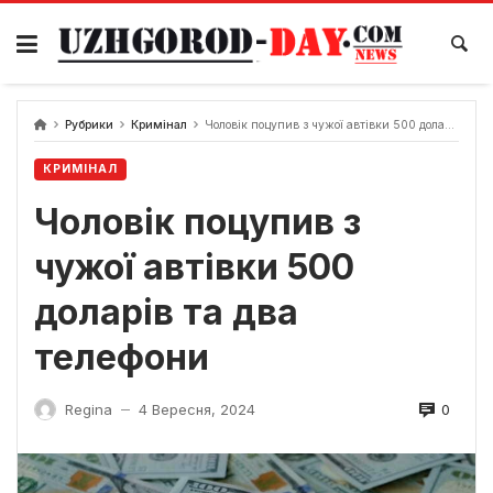
Skip
to
content
Рубрики
Кримінал
Чоловік поцупив з чужої автівки 500 доларів та два телефони
КРИМІНАЛ
Чоловік поцупив з
чужої автівки 500
доларів та два
телефони
0
Regina
4 Вересня, 2024
—