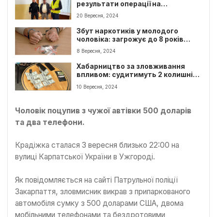
результати операції на
Закарпатті
20 Вересня, 2024
Збут наркотиків у молодого
чоловіка: загрожує до 8 років
ув’язнення
8 Вересня, 2024
Хабарництво за зловживання
впливом: судитимуть 2 колишніх
інспекторів ДСНС
10 Вересня, 2024
Чоловік поцупив з чужої автівки 500 доларів
та два телефони.
Крадіжка сталася 3 вересня близько 22:00 на
вулиці Карпатської України в Ужгороді.
Як повідомляється на сайті Патрульної поліції
Закарпаття, зловмисник викрав з припаркованого
автомобіля сумку з 500 доларами США, двома
мобільними телефонами та бездротовими