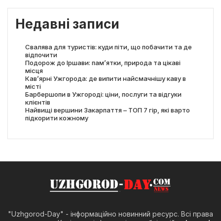
Недавні записи
Свалява для туристів: куди піти, що побачити та де
відпочити
Подорож до Іршави: пам’ятки, природа та цікаві
місця
Кав’ярні Ужгорода: де випити найсмачнішу каву в
місті
Барбершопи в Ужгороді: ціни, послуги та відгуки
клієнтів
Найвищі вершини Закарпаття – ТОП 7 гір, які варто
підкорити кожному
"Uzhgorod-Day" - інформаційно новинний ресурс. Всі права