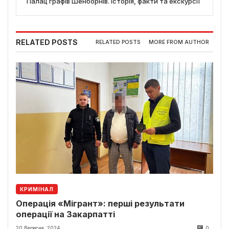
Палац графів Шенборнів. Історія, факти та екскурсії
RELATED POSTS
RELATED POSTS
MORE FROM AUTHOR
КРИМІНАЛ
Операція «Мігрант»: перші результати
операції на Закарпатті
20 Вересня, 2024
0