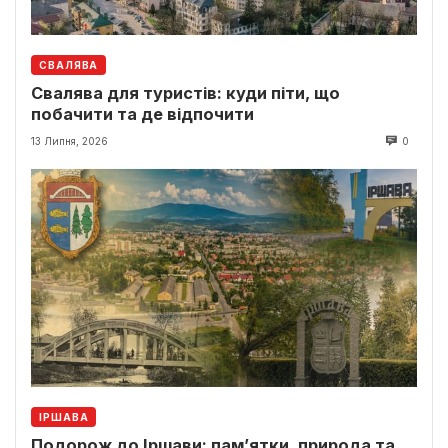
СВАЛЯВА
Свалява для туристів: куди піти, що
побачити та де відпочити
13 Липня, 2026
0
ІРШАВА
Подорож до Іршави: пам’ятки, природа та