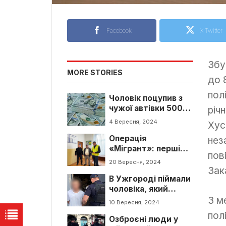
Facebook
X Twitter
Збу
MORE STORIES
до 
пол
Чоловік поцупив з
чужої автівки 500
річ
доларів та два
4 Вересня, 2024
Хус
телефони
Операція
нез
«Мігрант»: перші
пов
результати операції
20 Вересня, 2024
на Закарпатті
Зак
В Ужгороді піймали
чоловіка, який
З м
проник до офісу та
10 Вересня, 2024
поцупив речі
пол
Озброєні люди у