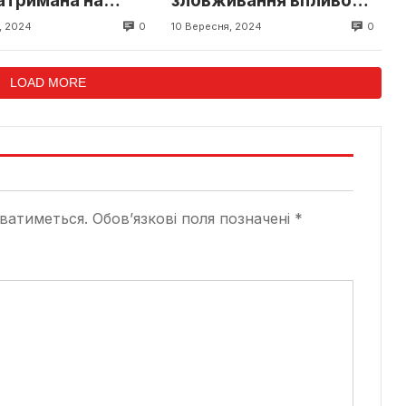
атримана на
зловживання впливом:
патті
судитимуть 2 колишніх
0
0
, 2024
10 Вересня, 2024
інспекторів ДСНС
LOAD MORE
ватиметься.
Обов’язкові поля позначені
*