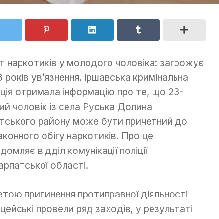
т наркотиків у молодого чоловіка: загрожує
8 років ув’язнення. Іршавська кримінальна
іція отримала інформацію про те, що 23-
ний чоловік із села Руська Долина
тського району може бути причетний до
аконного обігу наркотиків. Про це
ідомляє відділ комунікації поліції
арпатської області.
етою припинення протиправної діяльності
іцейські провели ряд заходів, у результаті