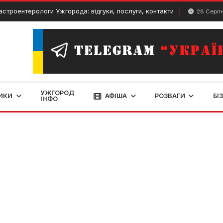
ерологи Ужгорода: відгуки, послуги, контакти
28 Серпня, 2025
УЖГОРОД
ИКИ
АФІША
РОЗВАГИ
БІ
ІНФО