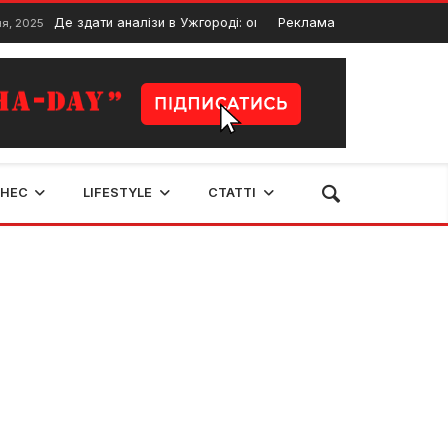
Де здати аналізи в Ужгороді: огляд медичних лабораторій та центрів
Реклама
ЗНЕС
LIFESTYLE
СТАТТІ