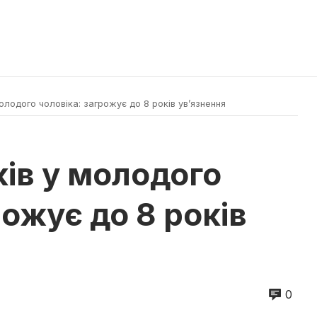
олодого чоловіка: загрожує до 8 років ув’язнення
ів у молодого
рожує до 8 років
0