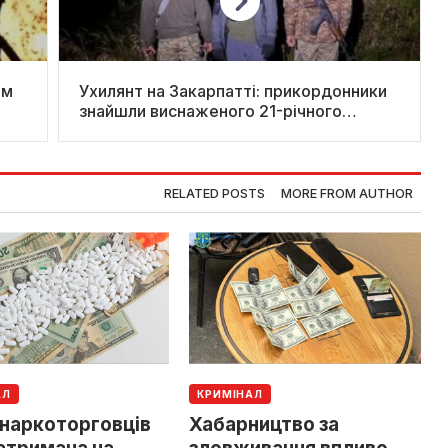
им
Ухилянт на Закарпатті: прикордонники
знайшли виснаженого 21-річного
чоловіка
RELATED POSTS
MORE FROM AUTHOR
АЛ
КРИМІНАЛ
 наркоторговців
Хабарництво за