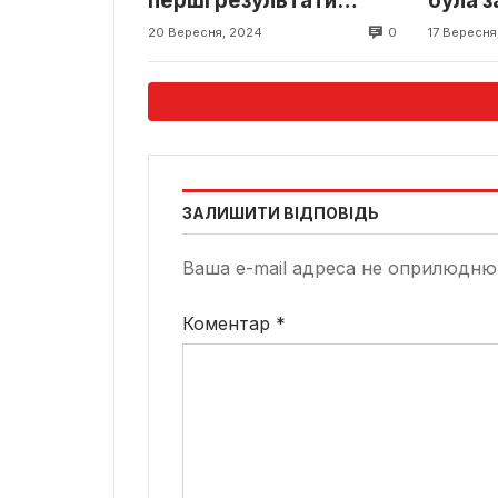
перші результати
була з
операції на Закарпатті
Закар
0
20 Вересня, 2024
17 Вересня
ЗАЛИШИТИ ВІДПОВІДЬ
Ваша e-mail адреса не оприлюдню
Коментар
*