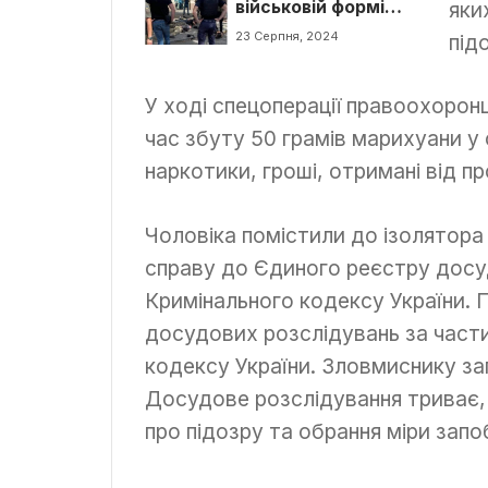
яки
військовій формі
були затримані в
23 Серпня, 2024
під
Ужгороді
У ході спецоперації правоохорон
час збуту 50 грамів марихуани у с
наркотики, гроші, отримані від 
Чоловіка помістили до ізолятора
справу до Єдиного реєстру досудо
Кримінального кодексу України. 
досудових розслідувань за част
кодексу України. Зловмиснику за
Досудове розслідування триває,
про підозру та обрання міри запо