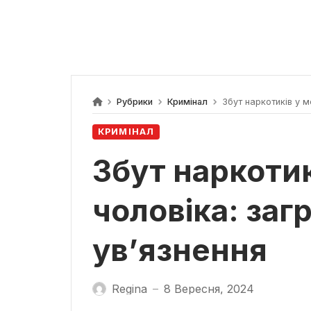
Рубрики
Кримінал
Збут наркотиків у м
КРИМІНАЛ
Збут наркотик
чоловіка: заг
ув’язнення
Regina
8 Вересня, 2024
—