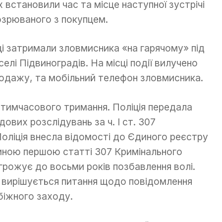
х встановили час та місце наступної зустрічі
озрюваного з покупцем.
ці затримали зловмисника «на гарячому» під
елі Підвиноградів. На місці події вилучено
продажу, та мобільний телефон зловмисника.
 тимчасового тримання. Поліція передала
вих розслідувань за ч. І ст. 307
Поліція внесла відомості до Єдиного реєстру
иною першою статті 307 Кримінального
грожує до восьми років позбавлення волі.
 вирішується питання щодо повідомлення
біжного заходу.