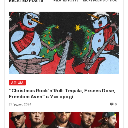
RELATED POSTS
RELATED POSTS
MORE FROM AUTHOR
АФІША
“Christmas Rock’n’Roll: Tequila, Exsees Dose,
Freedom Aven” в Ужгороді
21 Грудня, 2024
0