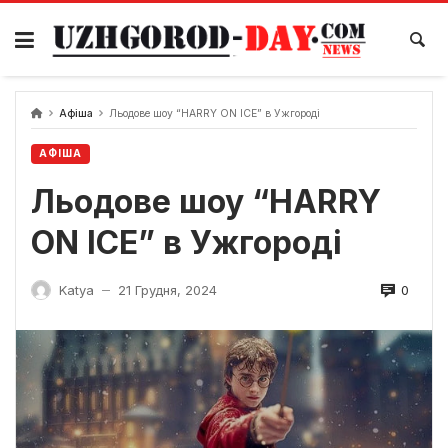
Skip
to
content
Афіша
Льодове шоу “HARRY ON ICE” в Ужгороді
АФІША
Льодове шоу “HARRY
ON ICE” в Ужгороді
0
Katya
21 Грудня, 2024
—