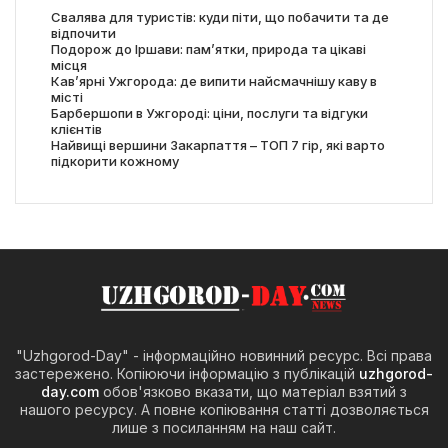
Свалява для туристів: куди піти, що побачити та де
відпочити
Подорож до Іршави: пам’ятки, природа та цікаві
місця
Кав’ярні Ужгорода: де випити найсмачнішу каву в
місті
Барбершопи в Ужгороді: ціни, послуги та відгуки
клієнтів
Найвищі вершини Закарпаття – ТОП 7 гір, які варто
підкорити кожному
"Uzhgorod-Day" - інформаційно новинний ресурс. Всі права
застережено. Копіюючи інформацію з публікацій
uzhgorod-
day.com
обов'язково вказати, що матеріал взятий з
нашого ресурсу. А повне копіювання статті дозволяється
лише з посиланням на наш сайт.