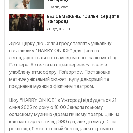
1 Травня, 2024
БЕЗ ОБМЕЖЕНЬ. “Сильні серця” в
Ужгороді
21 Грудня, 2024
Зірки Цирку дю Солей представлять унікальну
постановку “HARRY ON ICE” для фанатів
легендарної саги про найвідомішого чарівника Гарі
Поттера. Артисти на сцені перенесуть вас в
улюблену атмосферу Гоґвортсу. Постановка
матиме унікальний сюжет, купу декорацій та
поєднання музики з фізичним театром.
Шоу “HARRY ON ICE” в Ужгороді відбудеться 21
січня 2025 го року о 18:00 Закарпатському
обласному музично-драматичному театрі. Ціни на
квитки стартують від 390 грн, але дітям до 5 ти
років вхід безкоштовний без надання окремого