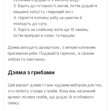
Варіть до готовності овочів, потім додайте
квашену капусту і лавровий лист.
Наріжте копчену рибу на шматки й
покладіть до супу.
Варіть на слабкому вогні ще 10 хвилин,
потім приправте сіллю та перцем.
Дзяма виходить ароматною, з легким копченим
присмаком риби. Подавайте гарячою, зі свіжим
хлібом та сметаною.
Дзяма з грибами
Цей варіант дзями стане чудовим вибором для тих,
хто любить страви з грибів. Вона має насичений
аромат лісових грибів, що додає їй особливого
смаку.