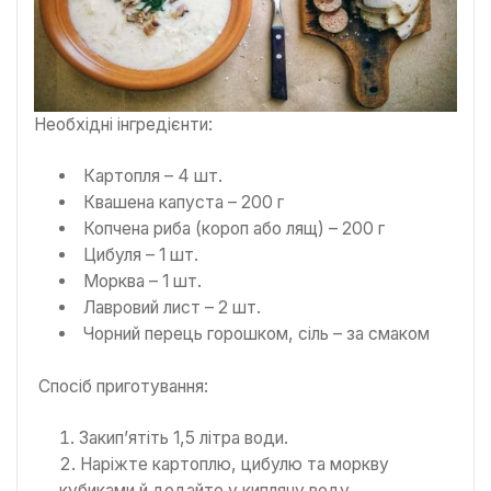
Необхідні інгредієнти:
Картопля – 4 шт.
Квашена капуста – 200 г
Копчена риба (короп або лящ) – 200 г
Цибуля – 1 шт.
Морква – 1 шт.
Лавровий лист – 2 шт.
Чорний перець горошком, сіль – за смаком
Спосіб приготування:
Закип’ятіть 1,5 літра води.
Наріжте картоплю, цибулю та моркву
кубиками й додайте у киплячу воду.