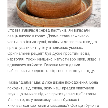
Страва з’явилася серед пастухів, які випасали
овець високо в горах. Дзяма стала важливою
частиною їхньої кухні, оскільки дозволяла швидко
приготувати ситну їжу в польових умовах.
Оригінальний рецепт був дуже простим: вода,
картопля, трохи квашеної капусти або риби, якщо її
вдавалося впіймати. Головна мета дзями —
забезпечити енергію та зігріти в холодну погоду.
Назва “дзяма” має дуже цікаве походження. Вона
походить від слова, яким наші предки описували
звук, що виникав під час приготування цієї страви.
Уявляєте, як у великому казані булькає і
хлюпається картопля з квасолею? Ось це і було те