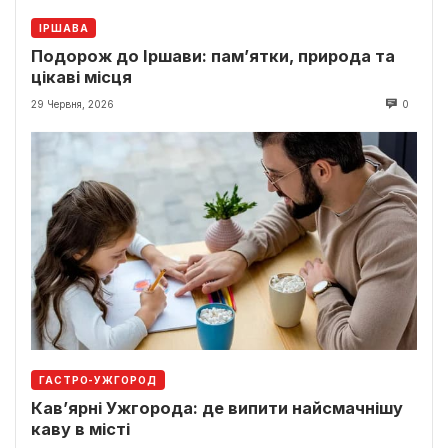
ІРШАВА
Подорож до Іршави: пам’ятки, природа та
цікаві місця
29 Червня, 2026
0
ГАСТРО-УЖГОРОД
Кав’ярні Ужгорода: де випити найсмачнішу
каву в місті