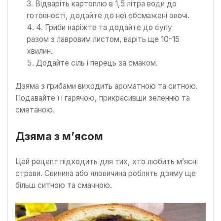
Відваріть картоплю в 1,5 літра води до
готовності, додайте до неї обсмажені овочі.
4. Гриби наріжте та додайте до супу
разом з лавровим листом, варіть ще 10-15
хвилин.
Додайте сіль і перець за смаком.
Дзяма з грибами виходить ароматною та ситною.
Подавайте її гарячою, прикрасивши зеленню та
сметаною.
Дзяма з м’ясом
Цей рецепт підходить для тих, хто любить м’ясні
страви. Свинина або яловичина роблять дзяму ще
більш ситною та смачною.