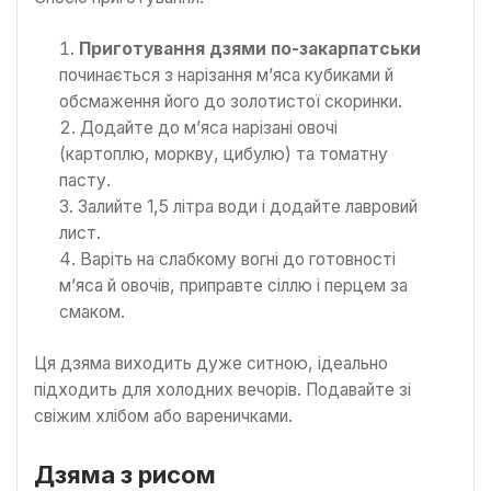
Приготування дзями по-закарпатськи
починається з нарізання м’яса кубиками й
обсмаження його до золотистої скоринки.
Додайте до м’яса нарізані овочі
(картоплю, моркву, цибулю) та томатну
пасту.
Залийте 1,5 літра води і додайте лавровий
лист.
Варіть на слабкому вогні до готовності
м’яса й овочів, приправте сіллю і перцем за
смаком.
Ця дзяма виходить дуже ситною, ідеально
підходить для холодних вечорів. Подавайте зі
свіжим хлібом або вареничками.
Дзяма з рисом