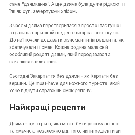
саме “дзямкання”. А ще дзяма була дуже рідкою, її
їли як суп, зачерпуючи хлібом.
З часом дзяма перетворилася з простої пастушої
страви на справжній шедевр закарпатської кухні.
До неї почали додавати різноманітні інгредієнти, які
збагачували її смак. Кожна родина мала свій
особливий рецепт дзями, який передавався з
покоління в покоління.
Сьогодні Закарпаття без дзями – як Карпати без
вершин. Це must-have для кожного туриста, який
хоче відчути справжній смак регіону.
Найкращі рецепти
Дзяма – це страва, яка може бути різноманітною
та смачною незалежно від того, які інгредієнти ви