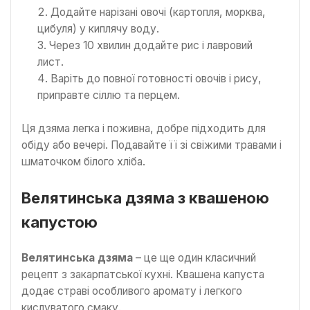
Додайте нарізані овочі (картопля, морква,
цибуля) у киплячу воду.
Через 10 хвилин додайте рис і лавровий
лист.
Варіть до повної готовності овочів і рису,
приправте сіллю та перцем.
Ця дзяма легка і поживна, добре підходить для
обіду або вечері. Подавайте її зі свіжими травами і
шматочком білого хліба.
Велятинська дзяма з квашеною
капустою
Велятинська дзяма
– це ще один класичний
рецепт з закарпатської кухні. Квашена капуста
додає страві особливого аромату і легкого
кислуватого смаку.