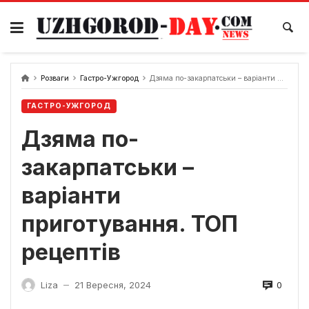
Skip
to
content
Розваги
Гастро-Ужгород
Дзяма по-закарпатськи – варіанти приготування. ТОП рецептів
ГАСТРО-УЖГОРОД
Дзяма по-
закарпатськи –
варіанти
приготування. ТОП
рецептів
0
Liza
21 Вересня, 2024
—