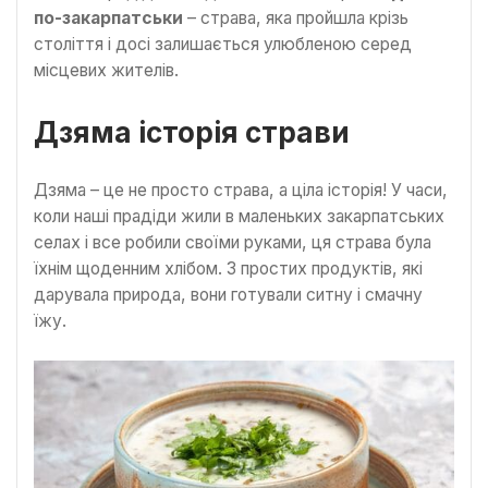
по-закарпатськи
– страва, яка пройшла крізь
століття і досі залишається улюбленою серед
місцевих жителів.
Дзяма історія страви
Дзяма – це не просто страва, а ціла історія! У часи,
коли наші прадіди жили в маленьких закарпатських
селах і все робили своїми руками, ця страва була
їхнім щоденним хлібом. З простих продуктів, які
дарувала природа, вони готували ситну і смачну
їжу.