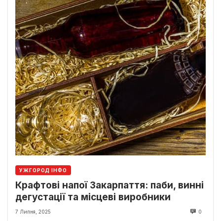
УЖГОРОД ІНФО
Крафтові напої Закарпаття: паби, винні
дегустації та місцеві виробники
7 Липня, 2025
0