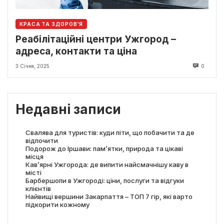
КРАСА ТА ЗДОРОВ'Я
Реабілітаційні центри Ужгород –
адреса, контакти та ціна
3 Січня, 2025
0
Недавні записи
Свалява для туристів: куди піти, що побачити та де
відпочити
Подорож до Іршави: пам’ятки, природа та цікаві
місця
Кав’ярні Ужгорода: де випити найсмачнішу каву в
місті
Барбершопи в Ужгороді: ціни, послуги та відгуки
клієнтів
Найвищі вершини Закарпаття – ТОП 7 гір, які варто
підкорити кожному