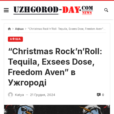
Skip
to
content
Афіша
“Christmas Rock’n’Roll: Tequila, Exsees Dose, Freedom Aven” в Ужгороді
АФІША
“Christmas Rock’n’Roll:
Tequila, Exsees Dose,
Freedom Aven” в
Ужгороді
0
Katya
21 Грудня, 2024
—