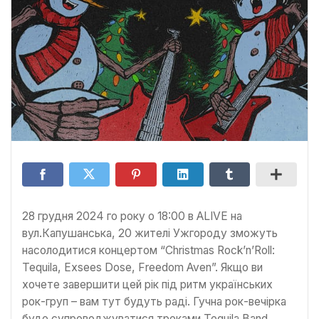
28 грудня 2024 го року о 18:00 в ALIVE на
вул.Капушанська, 20 жителі Ужгороду зможуть
насолодитися концертом “Christmas Rock’n’Roll:
Tequila, Exsees Dose, Freedom Aven”. Якщо ви
хочете завершити цей рік під ритм українських
рок-груп – вам тут будуть раді. Гучна рок-вечірка
буде супроводжуватися треками Tequila Band,