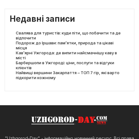
Недавні записи
Свалява для туристів: куди піти, що побачити та де
відпочити
Подорож до Іршави: пам’ятки, природа та цікаві
місця
Кав’ярні Ужгорода: де випити найсмачнішу каву в
місті
Барбершопи в Ужгороді: ціни, послуги та відгуки
клієнтів
Найвищі вершини Закарпаття – ТОП 7 гір, які варто
підкорити кожному
"Uzhgorod-Day" - інформаційно новинний ресурс. Всі права