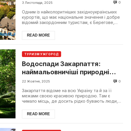
архітектура старого міста
0
3 Листопада, 2025
Одним із найколоритніших західноукраїнських
курортів, що має національне значення і добре
відомий закордонним туристам, є Берегове,
розташоване в...
READ MORE
ТУРИЗМ УЖГОРОД
Водоспади Закарпаття:
наймальовничіші природні
дива українських Карпат
0
22 Жовтня, 2025
Закарпаття відоме на всю Україну та й за її
межами своєю красивою природою. Там є
чимало місць, де досить рідко бувають люди,
тому їм вдалося збе...
READ MORE