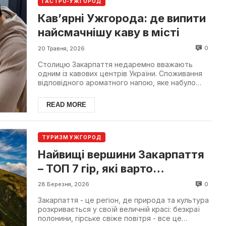
ГАСТРО-УЖГОРОД
Кав’ярні Ужгорода: де випити
найсмачнішу каву в місті
0
20 Травня, 2026
Столицю Закарпаття недаремно вважають
одним із кавових центрів України. Споживання
відповідного ароматного напою, яке набуло
поширення в цьому мі...
READ MORE
ТУРИЗМ УЖГОРОД
Найвищі вершини Закарпаття
– ТОП 7 гір, які варто
підкорити кожному
0
28 Березня, 2026
Закарпаття - це регіон, де природа та культура
розкривається у своїй величній красі: безкраї
полонини, гірське свіже повітря - все це