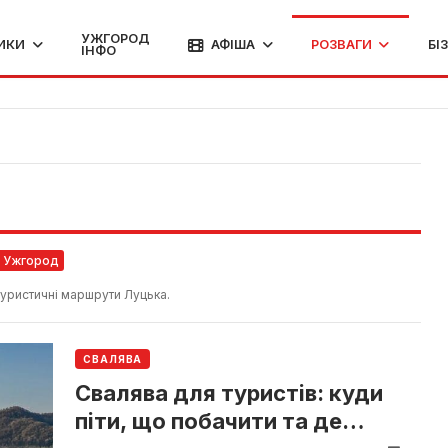
УЖГОРОД
ИКИ
АФІША
РОЗВАГИ
БІ
ІНФО
 Ужгород
 туристичні маршрути Луцька.
СВАЛЯВА
Свалява для туристів: куди
піти, що побачити та де