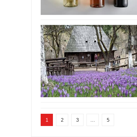
1
2
3
…
5