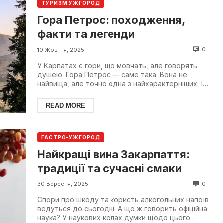
ТУРИЗМ УЖГОРОД
Гора Петрос: походження,
факти та легенди
0
10 Жовтня, 2025
У Карпатах є гори, що мовчать, але говорять
душею. Гора Петрос — саме така. Вона не
найвища, але точно одна з найхарактерніших. Її
видно здалеку ...
READ MORE
ГАСТРО-УЖГОРОД
Найкращі вина Закарпаття:
традиції та сучасні смаки
0
30 Вересня, 2025
Спори про шкоду та користь алкогольних напоїв
ведуться до сьогодні. А що ж говорить офіційна
наука? У наукових колах думки щодо цього