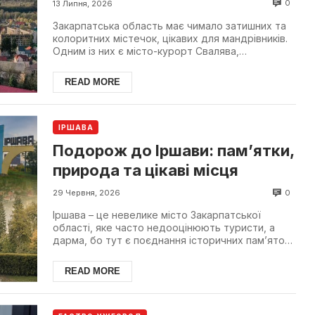
відпочити
0
13 Липня, 2026
Закарпатська область має чимало затишних та
колоритних містечок, цікавих для мандрівників.
Одним із них є місто-курорт Свалява,
розташоване на те...
READ MORE
ІРШАВА
Подорож до Іршави: пам’ятки,
природа та цікаві місця
0
29 Червня, 2026
Іршава – це невелике місто Закарпатської
області, яке часто недооцінюють туристи, а
дарма, бо тут є поєднання історичних пам’яток,
гірських маршр...
READ MORE