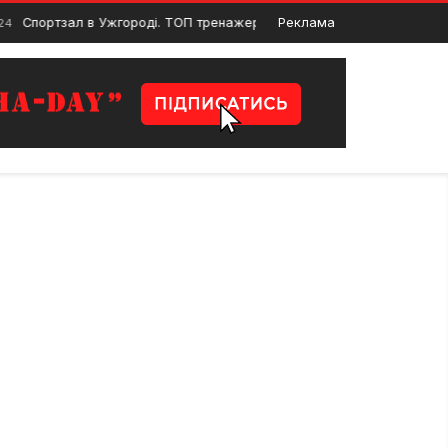
тзал в Ужгороді. ТОП тренажерних залів Ужгорода
Реклама
1 Травня, 2