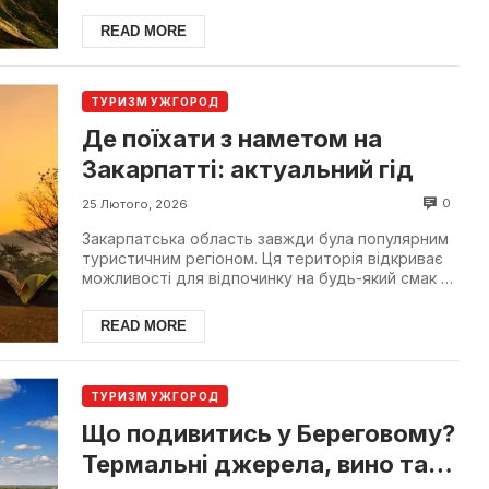
захоплює ду...
READ MORE
ТУРИЗМ УЖГОРОД
Де поїхати з наметом на
Закарпатті: актуальний гід
0
25 Лютого, 2026
Закарпатська область завжди була популярним
туристичним регіоном. Ця територія відкриває
можливості для відпочинку на будь-який смак та
гаманець....
READ MORE
ТУРИЗМ УЖГОРОД
Що подивитись у Береговому?
Термальні джерела, вино та