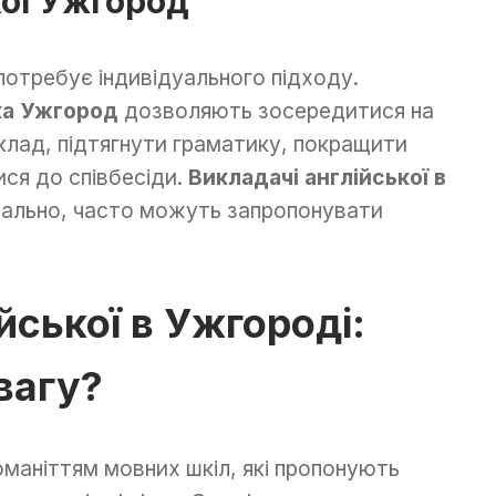
кої Ужгород
потребує індивідуального підходу.
ька Ужгород
дозволяють зосередитися на
клад, підтягнути граматику, покращити
ися до співбесіди.
Викладачі англійської в
уально, часто можуть запропонувати
йської в Ужгороді:
вагу?
маніттям мовних шкіл, які пропонують