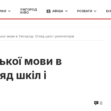
УЖГОРОД
ИКИ
АФІША
РОЗВАГИ
БІ
ІНФО
ької мови в Ужгороді. Огляд шкіл і репетиторів
ької мови в
яд шкіл і
0