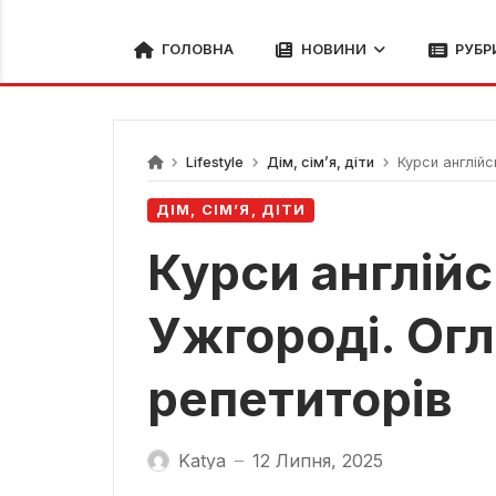
ГОЛОВНА
НОВИНИ
РУБР
Lifestyle
Дім, сім’я, діти
Курси англійс
ДІМ, СІМ’Я, ДІТИ
Курси англійс
Ужгороді. Огл
репетиторів
Katya
12 Липня, 2025
—