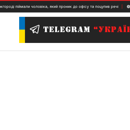
 піймали чоловіка, який проник до офісу та поцупив речі
29 Чер