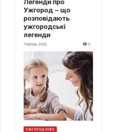
Легенди про
Ужгород − що
розповідають
ужгородські
легенди
0
7 Квітня, 2025
УЖГОРОД ІНФО