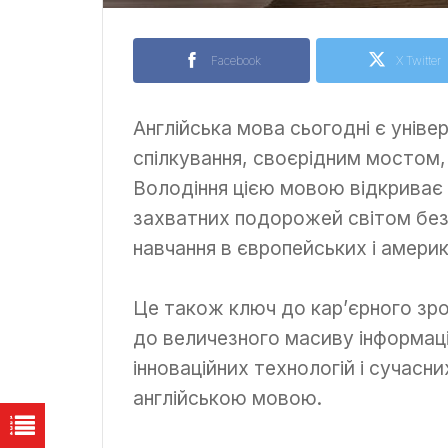
Facebook
X Twitter
Англійська мова сьогодні є унів
спілкування, своєрідним мостом, 
Володіння цією мовою відкриває 
захватних подорожей світом бе
навчання в європейських і амери
Це також ключ до кар’єрного зро
до величезного масиву інформації
інноваційних технологій і сучасн
англійською мовою.