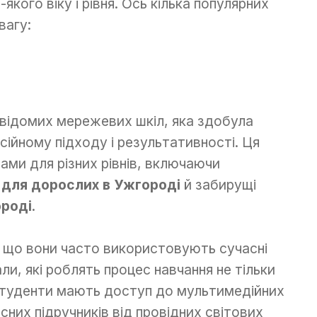
якого віку і рівня. Ось кілька популярних
вагу:
відомих мережевих шкіл, яка здобула
ійному підходу і результативності. Ця
ами для різних рівнів, включаючи
ї для дорослих в Ужгороді
й забирущі
ороді
.
, що вони часто використовують сучасні
ли, які роблять процес навчання не тільки
Студенти мають доступ до мультимедійних
сних підручників від провідних світових