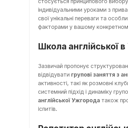
стосується принципового вибору 
індивідуальними уроками з прива
свої унікальні переваги та особл
факторами у вашому конкретном
Школа англійської в
Зазвичай пропонує структуровані 
відвідувати
групові заняття з а
активності, такі як розмовні клу
системний підхід і динаміку груп
англійської Ужгорода
також про
іспитів.