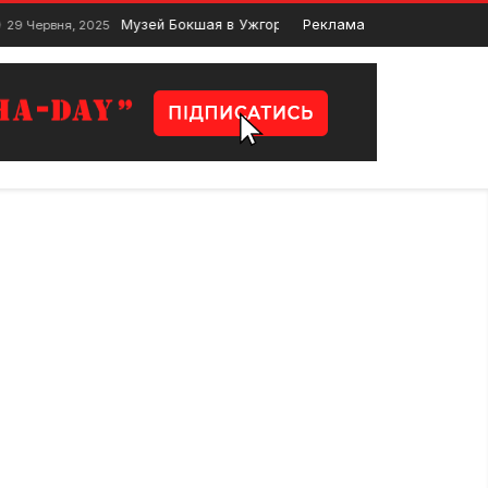
Музей Бокшая в Ужгороді. Скарбниця мистецтва Закарпатт
Реклама
вня, 2025