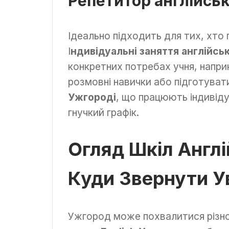
Репетитор англійсь
Ідеально підходить для тих, хто 
І
ндивідуальні заняття англійс
конкретних потребах учня, напри
розмовні навички або підготуват
Ужгороді
, що працюють індивід
гнучкий графік.
Огляд Шкіл Англі
Куди Звернути У
Ужгород може похвалитися різно