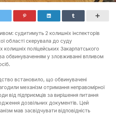
вом: судитимуть 2 колишніх інспекторів
ї області скерувала до суду
х колишніх поліцейських Закарпатського
за обвинуваченням у зловживанні впливом
сіб.
дство встановило, що обвинувачені
агодили механізм отримання неправомірної
оди від підприємців за вирішення питання
одження дозвільних документів. Цей
анізм мав засвідчувати відповідність