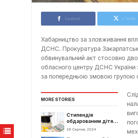
Facebook
X Twitter
Хабарництво за зловживання впли
ДСНС. Прокуратура Закарпатсько
обвинувальний акт стосовно дво
обласного центру ДСНС України 
за попередньою змовою групою о
Слі
MORE STORIES
нал
виг
Стипендія
обдарованим дітям
пог
громади у Мукачеві
29 Серпня, 2024
мех