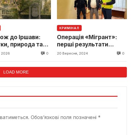
КРИМІНАЛ
ож до Іршави:
Операція «Мігрант»:
ки, природа та
перші результати
 місця
операції на Закарпатті
0
0
, 2026
20 Вересня, 2024
LOAD MORE
ватиметься.
Обов’язкові поля позначені
*