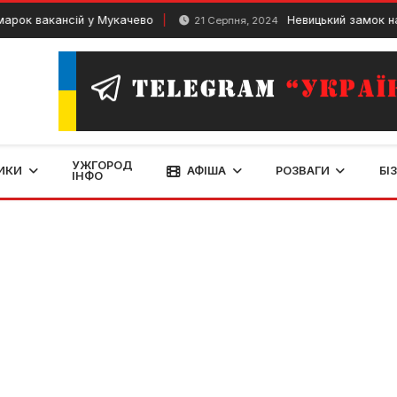
кансій у Мукачево
Невицький замок на Закарпат
21 Серпня, 2024
УЖГОРОД
ИКИ
АФІША
РОЗВАГИ
БІ
ІНФО