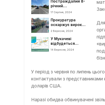
Постраждалий 8-
мат
річний
Зак
велосипедист в
17 Серпня, 2024
ДТП на Тячівщині
Прокуратура
Для
оскаржує вирок
орг
водію, який збив 6-
2 Вересня, 2024
річну дівчинку
під
У Мукачеві
«ви
відбудеться
марафон, у якому
14 Вересня, 2024
под
можна взяти участь
біз
для підтримки
українських
захисників
У період з червня по липень цьог
контактували з представниками к
доларів США.
Наразі обидва обвинувачені звіль