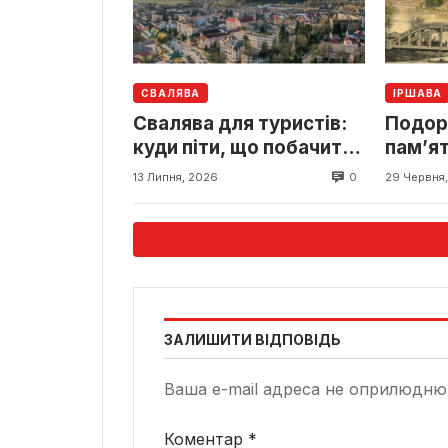
СВАЛЯВА
ІРШАВА
Свалява для туристів:
Подор
куди піти, що побачити
пам’ят
та де відпочити
цікаві
0
13 Липня, 2026
29 Червня
ЗАЛИШИТИ ВІДПОВІДЬ
Ваша e-mail адреса не оприлюдню
Коментар
*