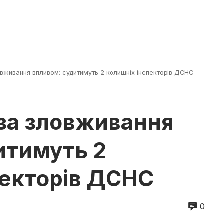
вживання впливом: судитимуть 2 колишніх інспекторів ДСНС
за зловживання
итимуть 2
пекторів ДСНС
0