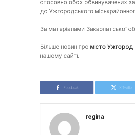
стосовно обох обвинувачених за
до Ужгородського міськрайонног
За матеріалами Закарпатської об
Більше новин про
місто Ужгород 
нашому сайті.
Facebook
X Twitter
regina