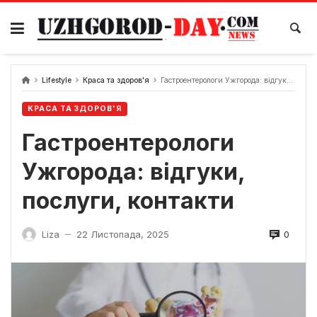
Skip
to
content
Lifestyle
Краса та здоров'я
Гастроентерологи Ужгорода: відгуки, послуги, контакти
КРАСА ТА ЗДОРОВ'Я
Гастроентерологи
Ужгорода: відгуки,
послуги, контакти
0
Liza
22 Листопада, 2025
—