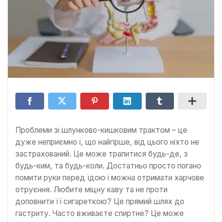
Проблеми зі шлунково-кишковим трактом – це
дуже неприємно і, що найгірше, від цього ніхто не
застрахований. Це може трапитися будь-де, з
будь-ким, та будь-коли. Достатньо просто погано
помити руки перед їдою і можна отримати харчове
отруєння. Любите міцну каву та не проти
доповнити її сигареткою? Це прямий шлях до
гастриту. Часто вживаєте спиртне? Це може