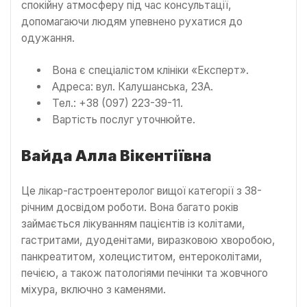
спокійну атмосферу під час консультації,
допомагаючи людям упевнено рухатися до
одужання.
Вона є спеціалістом клініки «Експерт».
Адреса: вул. Калушанська, 23А.
Тел.: +38 (097) 223-39-11.
Вартість послуг уточнюйте.
Вайда Алла Вікентіївна
Це лікар-гастроентеролог вищої категорії з 38-
річним досвідом роботи. Вона багато років
займається лікуванням пацієнтів із колітами,
гастритами, дуоденітами, виразковою хворобою,
панкреатитом, холециститом, ентероколітами,
печією, а також патологіями печінки та жовчного
міхура, включно з каменями.