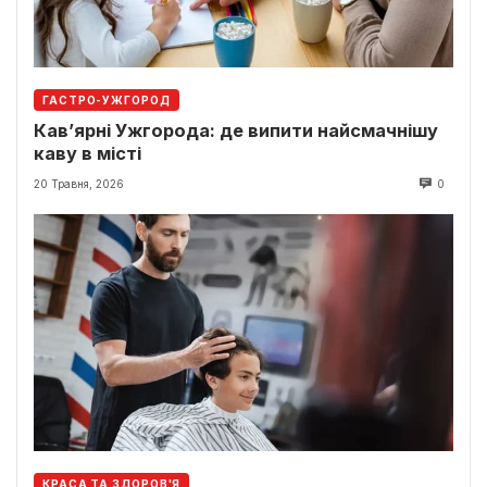
ГАСТРО-УЖГОРОД
Кав’ярні Ужгорода: де випити найсмачнішу
каву в місті
20 Травня, 2026
0
КРАСА ТА ЗДОРОВ'Я