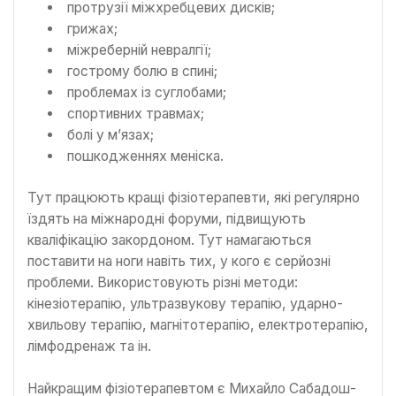
протрузії міжхребцевих дисків;
грижах;
міжреберній невралгії;
гострому болю в спині;
проблемах із суглобами;
спортивних травмах;
болі у м’язах;
пошкодженнях меніска.
Тут працюють кращі фізіотерапевти, які регулярно
їздять на міжнародні форуми, підвищують
кваліфікацію закордоном. Тут намагаються
поставити на ноги навіть тих, у кого є серйозні
проблеми. Використовують різні методи:
кінезіотерапію, ультразвукову терапію, ударно-
хвильову терапію, магнітотерапію, електротерапію,
лімфодренаж та ін.
Найкращим фізіотерапевтом є Михайло Сабадош-