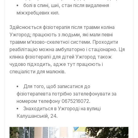
болі в спині, шиї, стан після видалення
міжхребцевих кил.
Здійснюється фізіотерапія після травми коліна
Ужгород; працюють з людьми, які мали певні
травми м’язово-скелетної системи. Проходити
реабілітацію можна амбулаторно і стаціонарно. Ця
клініка фізіотерапії для дітей Ужгород також
чудово підходить, адже тут працюють і
спеціалісти для малюків.
Для того, щоб записатися до
фізіотерапевта потрібно зателефонувати за
номером телефону 0675216072.
Знаходиться в Ужгороді на вулиці
Калушанській, 24.