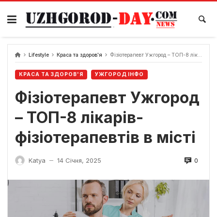
Skip
to
content
Lifestyle
Краса та здоров'я
Фізіотерапевт Ужгород – ТОП-8 лікарів-фізіотерапевтів в місті
КРАСА ТА ЗДОРОВ'Я
УЖГОРОД ІНФО
Фізіотерапевт Ужгород
– ТОП-8 лікарів-
фізіотерапевтів в місті
0
Katya
14 Січня, 2025
—