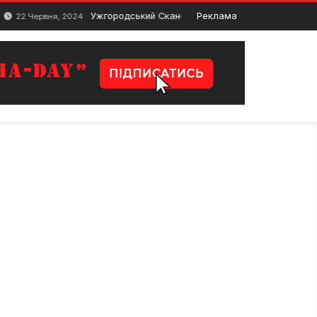
Ужгородський Скансен: музей народної архітектури та побу
Реклама
ня, 2024