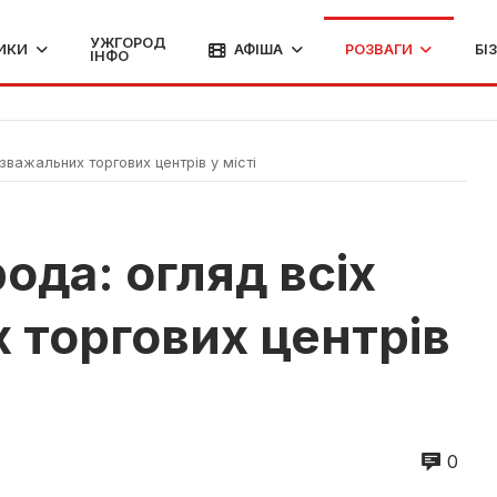
УЖГОРОД
ИКИ
АФІША
РОЗВАГИ
БІ
ІНФО
зважальних торгових центрів у місті
ода: огляд всіх
 торгових центрів
0