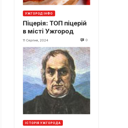
УЖГОРОД ІНФО
Піцерія: ТОП піцерій
в місті Ужгород
0
11 Серпня, 2024
ІСТОРІЯ УЖГОРОДА