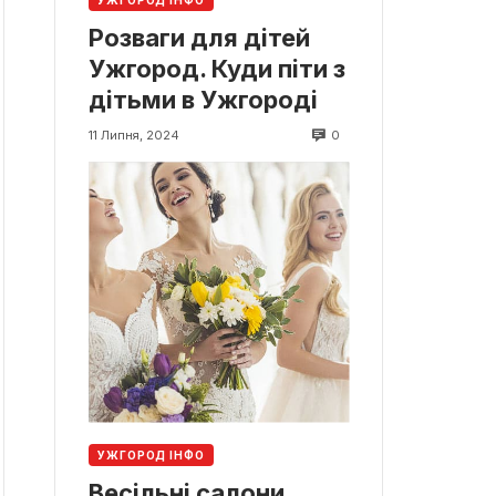
УЖГОРОД ІНФО
Розваги для дітей
Ужгород. Куди піти з
дітьми в Ужгороді
0
11 Липня, 2024
УЖГОРОД ІНФО
Весільні салони