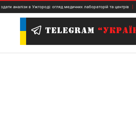
ізи в Ужгороді: огляд медичних лабораторій та центрів
22 Черв