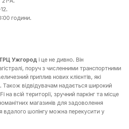
 21-А.
12.
0:00 години.
 ТРЦ Ужгород
і це не дивно. Він
гістралі, поруч з численними транспортними
еличезний приплив нових клієнтів, які
о. Також відвідувачам надається широкий
 на всій території, зручний паркінг та місце
зноманітних магазинів для задоволення
ля вдалого шопінгу можна перекусити у