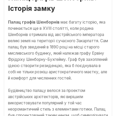
Історія замку
Палац графів Шенборнів
має багату історію, яка
починається ще в XVIII столітті, коли родина
Шенборнів отримала від австрійського імператора
великі землі на території сучасного Закарпаття. Сам
палац був зведений в 1890 році на місці старого
мисливського будинку, який належав графу Ервіну
Фрідріху Шенборну-Бухгейму. Граф був захоплений
ідеєю створити резиденцію, яка б поєднувала в
собі не тільки розкіш аристократичного маєтку, але
й комфорт для численних гостей.
Будівництво палацу велося за проектом
австрійських архітекторів, які вирішили
використовувати популярний у той час
неоромантичний стиль з елементами готики. Палац
був спроектований таким чином, щоб символізувати