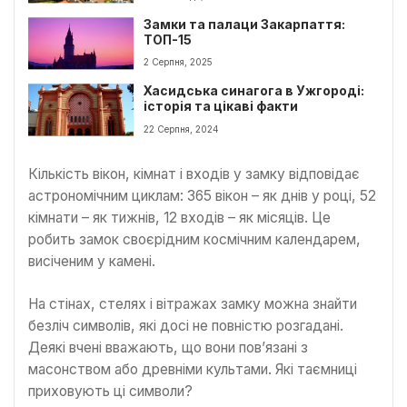
Замки та палаци Закарпаття:
ТОП-15
2 Серпня, 2025
Хасидська синагога в Ужгороді:
історія та цікаві факти
22 Серпня, 2024
Кількість вікон, кімнат і входів у замку відповідає
астрономічним циклам: 365 вікон – як днів у році, 52
кімнати – як тижнів, 12 входів – як місяців. Це
робить замок своєрідним космічним календарем,
висіченим у камені.
На стінах, стелях і вітражах замку можна знайти
безліч символів, які досі не повністю розгадані.
Деякі вчені вважають, що вони пов’язані з
масонством або древніми культами. Які таємниці
приховують ці символи?