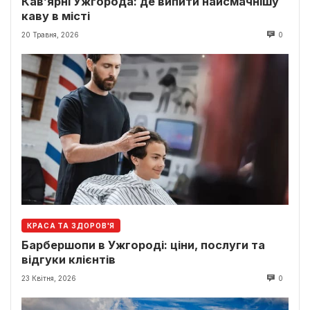
Кав’ярні Ужгорода: де випити найсмачнішу
каву в місті
20 Травня, 2026
0
КРАСА ТА ЗДОРОВ'Я
Барбершопи в Ужгороді: ціни, послуги та
відгуки клієнтів
23 Квітня, 2026
0