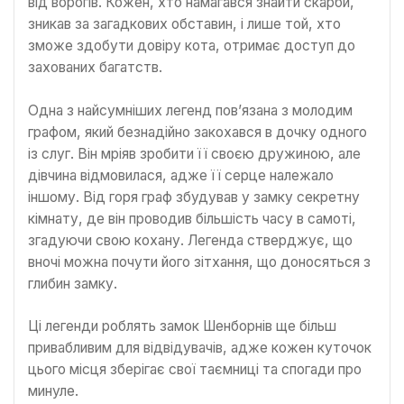
від ворогів. Кожен, хто намагався знайти скарби,
зникав за загадкових обставин, і лише той, хто
зможе здобути довіру кота, отримає доступ до
захованих багатств.
Одна з найсумніших легенд пов’язана з молодим
графом, який безнадійно закохався в дочку одного
із слуг. Він мріяв зробити її своєю дружиною, але
дівчина відмовилася, адже її серце належало
іншому. Від горя граф збудував у замку секретну
кімнату, де він проводив більшість часу в самоті,
згадуючи свою кохану. Легенда стверджує, що
вночі можна почути його зітхання, що доносяться з
глибин замку.
Ці легенди роблять замок Шенборнів ще більш
привабливим для відвідувачів, адже кожен куточок
цього місця зберігає свої таємниці та спогади про
минуле.