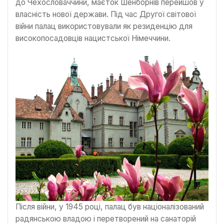
до Чехословаччини, маєток Шенборнів перейшов у
власність нової держави. Під час Другої світової
війни палац використовували як резиденцію для
високопосадовців нацистської Німеччини.
Після війни, у 1945 році, палац був націоналізований
радянською владою і перетворений на санаторій