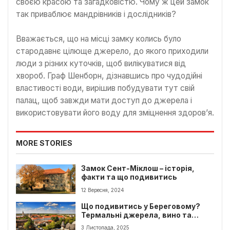
своєю красою та загадковістю. Чому ж цей замок
так приваблює мандрівників і дослідників?
Вважається, що на місці замку колись було
стародавнє цілюще джерело, до якого приходили
люди з різних куточків, щоб вилікуватися від
хвороб. Граф Шенборн, дізнавшись про чудодійні
властивості води, вирішив побудувати тут свій
палац, щоб завжди мати доступ до джерела і
використовувати його воду для зміцнення здоров’я.
MORE STORIES
Замок Сент-Міклош – історія,
факти та що подивитись
12 Вересня, 2024
Що подивитись у Береговому?
Термальні джерела, вино та
архітектура старого міста
3 Листопада, 2025