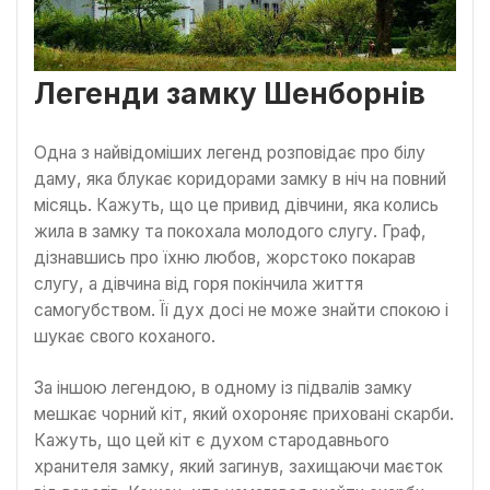
Легенди замку Шенборнів
Одна з найвідоміших легенд розповідає про білу
даму, яка блукає коридорами замку в ніч на повний
місяць. Кажуть, що це привид дівчини, яка колись
жила в замку та покохала молодого слугу. Граф,
дізнавшись про їхню любов, жорстоко покарав
слугу, а дівчина від горя покінчила життя
самогубством. Її дух досі не може знайти спокою і
шукає свого коханого.
За іншою легендою, в одному із підвалів замку
мешкає чорний кіт, який охороняє приховані скарби.
Кажуть, що цей кіт є духом стародавнього
хранителя замку, який загинув, захищаючи маєток