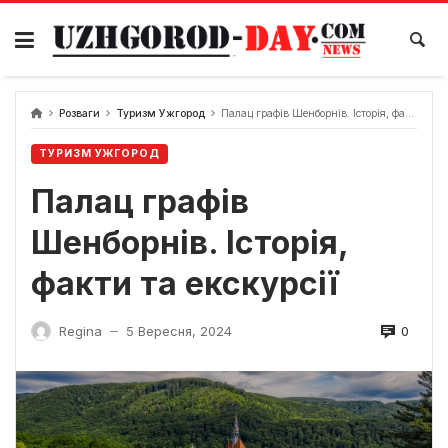
Skip
to
content
Розваги
Туризм Ужгород
Палац графів Шенборнів. Історія, факти та екскурсії
ТУРИЗМ УЖГОРОД
Палац графів
Шенборнів. Історія,
факти та екскурсії
0
Regina
5 Вересня, 2024
—