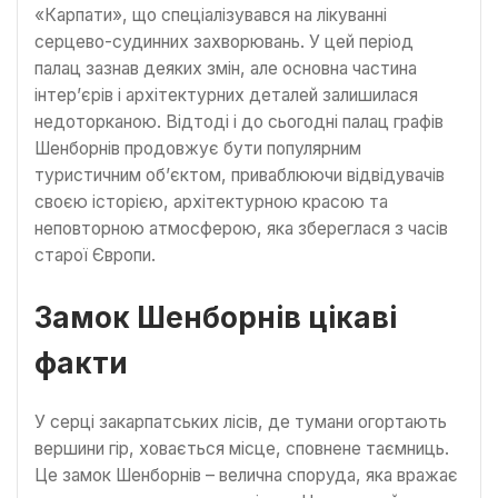
«Карпати», що спеціалізувався на лікуванні
серцево-судинних захворювань. У цей період
палац зазнав деяких змін, але основна частина
інтер’єрів і архітектурних деталей залишилася
недоторканою. Відтоді і до сьогодні палац графів
Шенборнів продовжує бути популярним
туристичним об’єктом, приваблюючи відвідувачів
своєю історією, архітектурною красою та
неповторною атмосферою, яка збереглася з часів
старої Європи.
Замок Шенборнів цікаві
факти
У серці закарпатських лісів, де тумани огортають
вершини гір, ховається місце, сповнене таємниць.
Це замок Шенборнів – велична споруда, яка вражає