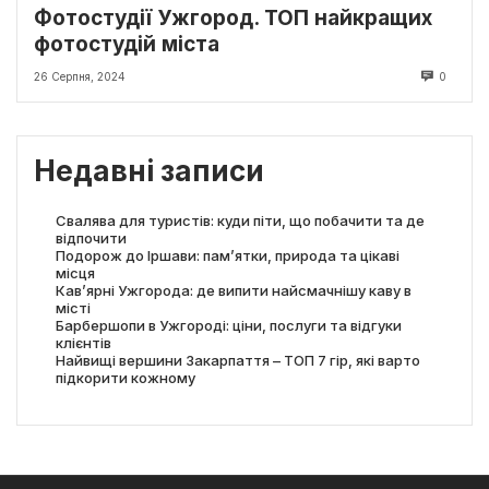
Фотостудії Ужгород. ТОП найкращих
фотостудій міста
26 Серпня, 2024
0
Недавні записи
Свалява для туристів: куди піти, що побачити та де
відпочити
Подорож до Іршави: пам’ятки, природа та цікаві
місця
Кав’ярні Ужгорода: де випити найсмачнішу каву в
місті
Барбершопи в Ужгороді: ціни, послуги та відгуки
клієнтів
Найвищі вершини Закарпаття – ТОП 7 гір, які варто
підкорити кожному