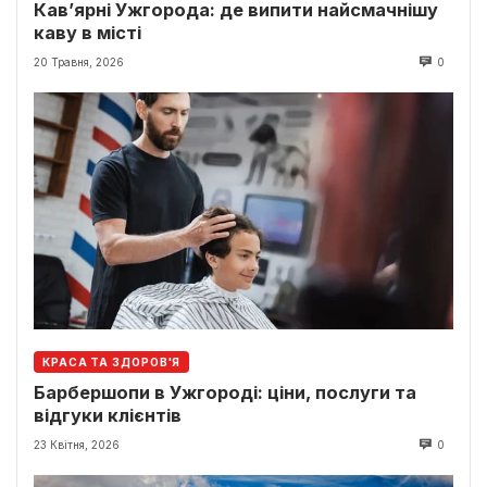
Кав’ярні Ужгорода: де випити найсмачнішу
каву в місті
20 Травня, 2026
0
КРАСА ТА ЗДОРОВ'Я
Барбершопи в Ужгороді: ціни, послуги та
відгуки клієнтів
23 Квітня, 2026
0