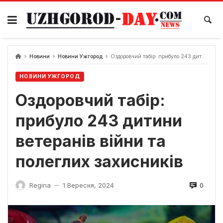
Skip
to
content
Новини
Новини Ужгород
Оздоровчий табір: прибуло 243 дитини ветеранів війни та полеглих захисників
НОВИНИ УЖГОРОД
Оздоровчий табір:
прибуло 243 дитини
ветеранів війни та
полеглих захисників
0
Regina
1 Вересня, 2024
—