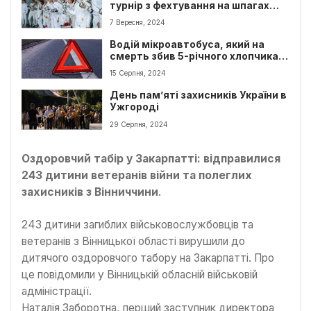
турнір з фехтування на шпагах
стартував в Ужгороді
7 Вересня, 2024
Водій мікроавтобуса, який на
смерть збив 5-річного хлопчика –
виправданий
15 Серпня, 2024
День пам’яті захисників України в
Ужгороді
29 Серпня, 2024
Оздоровчий табір у Закарпатті: відправилися
243 дитини ветеранів війни та полеглих
захисників з Вінниччини
.
243 дитини загиблих військовослужбовців та
ветеранів з Вінницької області вирушили до
дитячого оздоровчого табору на Закарпатті. Про
це повідомили у Вінницькій обласній військовій
адміністрації.
Наталія Заборотна, перший заступник директора