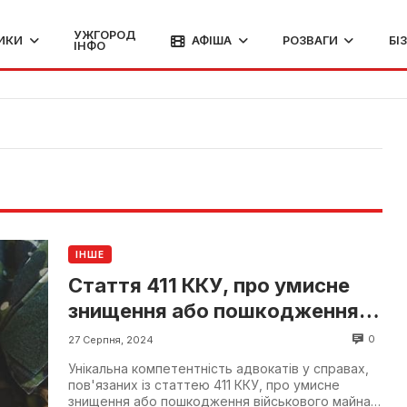
УЖГОРОД
ИКИ
АФІША
РОЗВАГИ
БІ
ІНФО
ІНШЕ
Стаття 411 ККУ, про умисне
знищення або пошкодження
військового майна
0
27 Серпня, 2024
Унікальна компетентність адвокатів у справах,
пов'язаних із статтею 411 ККУ, про умисне
знищення або пошкодження військового майна,