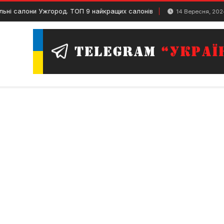
салони Ужгород. ТОП 9 найкращих салонів
Ві
14 Вересня, 2024