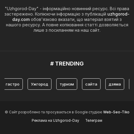
"Uzhgorod-Day" - інформаційно новинний ресурс. Всі права
застережено. Копіюючи інформацію з публікацій
uzhgorod-
day.com
обов'язково вказати, що матеріал взятий з
нашого ресурсу. А повне копіювання статті дозволяється
лише з посиланням на наш сайт.
# TRENDING
астро
Ужгород
туризм
сайта
дзяма
істор
© Сайт розроблено та просувається в Google студією
Web-Seo-Tiko
Реклама на Uzhgorod-Day
Телеграм