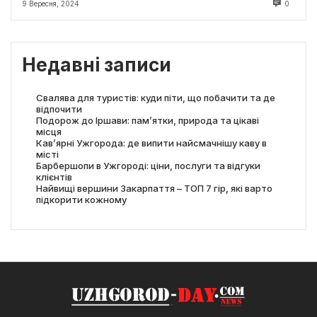
9 Вересня, 2024
0
Недавні записи
Свалява для туристів: куди піти, що побачити та де
відпочити
Подорож до Іршави: пам’ятки, природа та цікаві
місця
Кав’ярні Ужгорода: де випити найсмачнішу каву в
місті
Барбершопи в Ужгороді: ціни, послуги та відгуки
клієнтів
Найвищі вершини Закарпаття – ТОП 7 гір, які варто
підкорити кожному