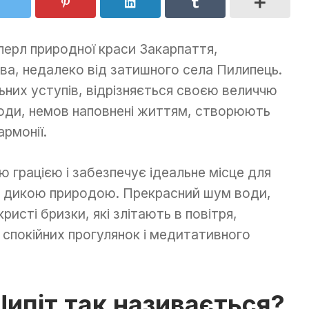
перл природної краси Закарпаття,
ва, недалеко від затишного села Пилипець.
ьних уступів, відрізняється своєю величчю
води, немов наповнені життям, створюють
рмонії.
грацією і забезпечує ідеальне місце для
 з дикою природою. Прекрасний шум води,
ристі бризки, які злітають в повітря,
спокійних прогулянок і медитативного
ипіт так називається?