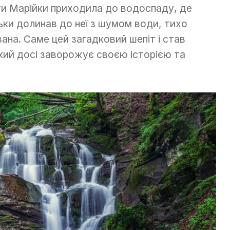
ати Марійки приходила до водоспаду, де
ньки долинав до неї з шумом води, тихо
ана. Саме цей загадковий шепіт і став
кий досі заворожує своєю історією та