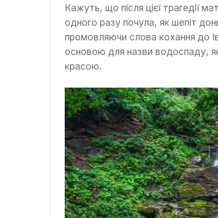
Кажуть, що після цієї трагедії м
одного разу почула, як шепіт до
промовляючи слова кохання до Ів
основою для назви водоспаду, я
красою.