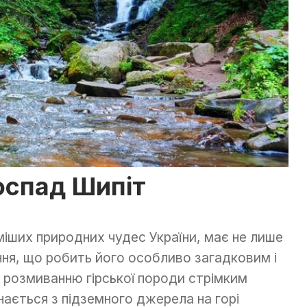
оспад Шипіт
міших природних чудес України, має не лише
ння, що робить його особливо загадковим і
 розмиванню гірської породи стрімким
нається з підземного джерела на горі