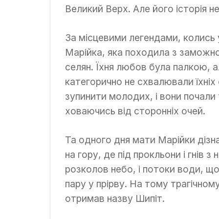
Великий Верх. Але його історія 
За місцевими легендами, колись у
Марійка, яка походила з заможної 
селян. Їхня любов була палкою,
категорично не схвалювали їхніх 
зупинити молодих, і вони почали 
ховаючись від сторонніх очей.
Та одного дня мати Марійки дізна
на гору, де під прокльони і гнів 
розколов небо, і потоки води, щ
пару у прірву. На тому трагічном
отримав назву Шипіт.