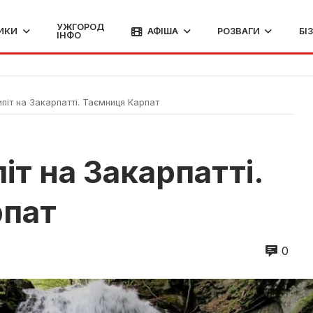
УЖГОРОД
ИКИ
АФІША
РОЗВАГИ
БІ
ІНФО
іт на Закарпатті. Таємниця Карпат
т на Закарпатті.
рпат
0