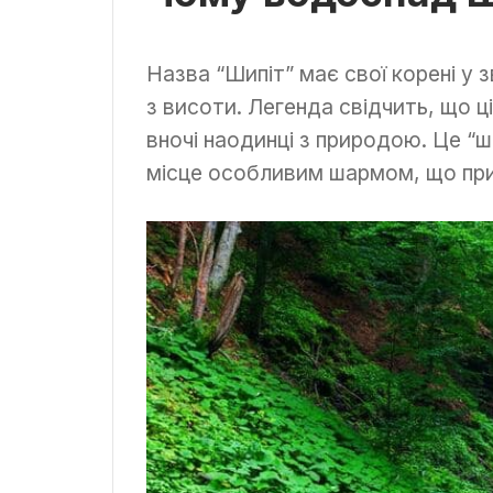
Назва “Шипіт” має свої корені у 
з висоти. Легенда свідчить, що ц
вночі наодинці з природою. Це “ш
місце особливим шармом, що притя