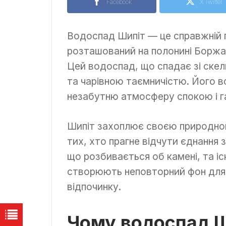
Facebook
X Twitter
Водоспад Шипіт — це справжній 
розташований на полонині Боржа
Цей водоспад, що спадає зі скел
та чарівною таємничістю. Його 
незабутню атмосферу спокою і га
Шипіт захоплює своєю природною 
тих, хто прагне відчути єднання
що розбивається об камені, та іск
створюють неповторний фон для 
відпочинку.
Чому водоспад Ш