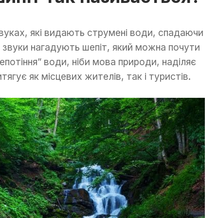
звуках, які видають струмені води, спадаючи
і звуки нагадують шепіт, який можна почути
епотіння” води, ніби мова природи, наділяє
гує як місцевих жителів, так і туристів.