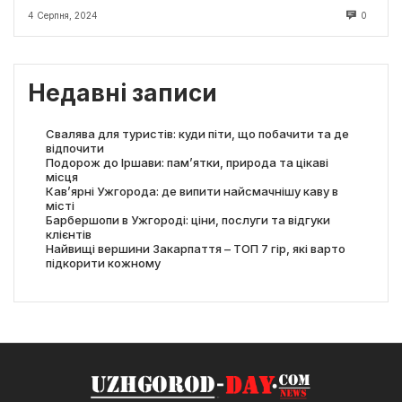
4 Серпня, 2024
0
Недавні записи
Свалява для туристів: куди піти, що побачити та де
відпочити
Подорож до Іршави: пам’ятки, природа та цікаві
місця
Кав’ярні Ужгорода: де випити найсмачнішу каву в
місті
Барбершопи в Ужгороді: ціни, послуги та відгуки
клієнтів
Найвищі вершини Закарпаття – ТОП 7 гір, які варто
підкорити кожному