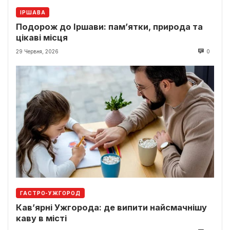
ІРШАВА
Подорож до Іршави: пам’ятки, природа та
цікаві місця
29 Червня, 2026
0
ГАСТРО-УЖГОРОД
Кав’ярні Ужгорода: де випити найсмачнішу
каву в місті