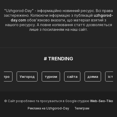
"Uzhgorod-Day" - інформаційно новинний ресурс. Всі права
застережено. Копіюючи інформацію з публікацій
uzhgorod-
day.com
обов'язково вказати, що матеріал взятий з
нашого ресурсу. А повне копіювання статті дозволяється
лише з посиланням на наш сайт.
# TRENDING
Ужгород
туризм
сайта
дзяма
історія
з
© Сайт розроблено та просувається в Google студією
Web-Seo-Tiko
Реклама на Uzhgorod-Day
Телеграм