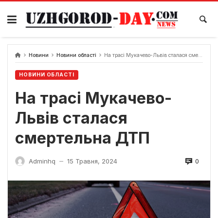
Skip
to
content
Новини
Новини області
На трасі Мукачево-Львів сталася смертельна ДТП
НОВИНИ ОБЛАСТІ
На трасі Мукачево-
Львів сталася
смертельна ДТП
0
Adminhq
15 Травня, 2024
—